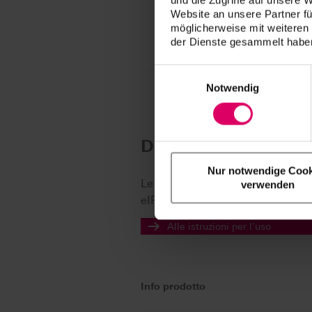
Lista compatibilità Basi in titani
Website an unsere Partner fü
möglicherweise mit weiteren
DE
EN
ES
der Dienste gesammelt haben
Einwilligungsauswahl
Notwendig
Downloads
Nur notwendige Cook
Le istruzioni per l'uso dei nostr
verwenden
eIFU.
Alle istruzioni per l'uso
Info prodotto