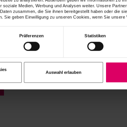
o (Versione 003)
r soziale Medien, Werbung und Analysen weiter. Unsere Partner
 Daten zusammen, die Sie ihnen bereitgestellt haben oder die s
FR
IT
. Sie geben Einwilligung zu unseren Cookies, wenn Sie unsere 
Präferenzen
Statistiken
ies
Auswahl erlauben
i prodotti sono disponibili esclusivamente sulla nostra piatta