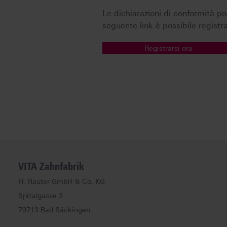
Le dichiarazioni di conformità p
seguente link è possibile registr
Registrarsi ora
VITA Zahnfabrik
H. Rauter GmbH & Co. KG
Spitalgasse
3
79713
Bad Säckingen