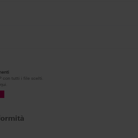
menti
con tutti i file scelti.
qui.
formità