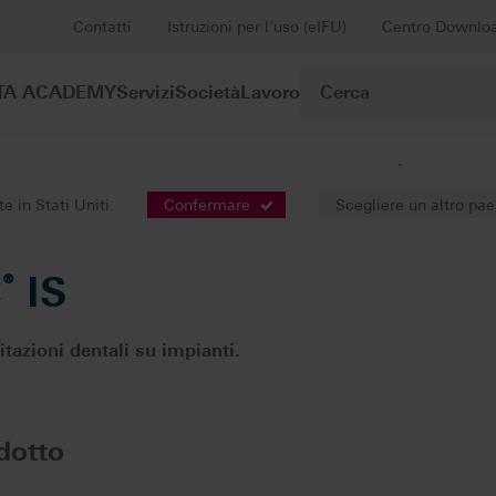
Contatti
Istruzioni per l’uso (eIFU)
Centro Downlo
TA ACADEMY
Servizi
Società
Lavoro
®
Riabilitazioni supportate da impianti
VITA ENAMIC
IS
 in Stati Uniti.
Confermare
Scegliere un altro pa
C
®
IS
itazioni dentali su impianti.
dotto