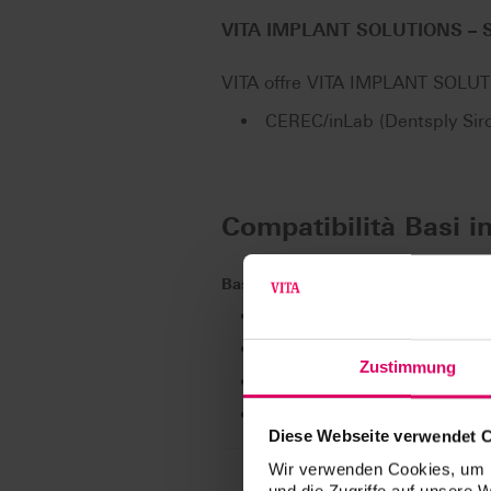
VITA IMPLANT SOLUTIONS – 
VITA offre VITA IMPLANT SOLUTI
CEREC/inLab (Dentsply Sir
Compatibilità Basi in
Basi in titanio
Dentsply Sirona TiBase
Camlog CAD/CAM
Zustimmung
®
Henry Schein alphatech
C
®
Straumann
Variobase C 
Diese Webseite verwendet 
Wir verwenden Cookies, um I
Info prodotto
und die Zugriffe auf unsere 