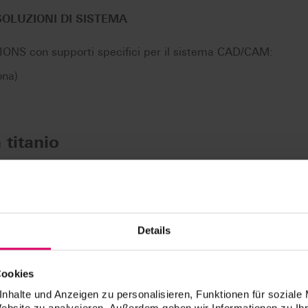
SOLUZIONI DI SISTEMA
ONS con supporti specifici per il sistema CAD/CAM:
ona)
 titanio
Details
AD/CAM
CAD/CAM
Cookies
nhalte und Anzeigen zu personalisieren, Funktionen für soziale
Website zu analysieren. Außerdem geben wir Informationen zu I