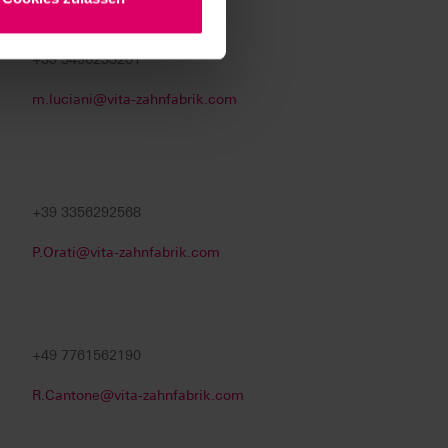
+39 3496233201
m.luciani@vita-zahnfabrik.com
+39 3356292568
P.Orati@vita-zahnfabrik.com
+49 7761562190
R.Cantone@vita-zahnfabrik.com