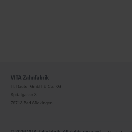
VITA Zahnfabrik
H. Rauter GmbH & Co. KG
Spitalgasse
3
79713
Bad Säckingen
© 2026 VITA Zahnfabrik. All rights reserved.