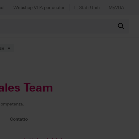
ad
Webshop VITA per dealer
IT, Stati Uniti
MyVITA
ese
Sales Team
i competenza.
Contatto