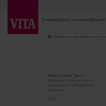
Prodotti
Sistemi cromatici
News
VI
Sembra che attualmente vi troviate
Servizi
Contatti
Sales Team
Filtrare il Sales Team?
Delimitate la zona per trovare
rapidamente il VITA Specialist
desiderato.