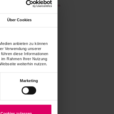
s.cordaro@vita-zahnfabrik.com
Über Cookies
+39 3383405644
M.ferrante@vita-
 Medien anbieten zu können
zahnfabrik.com
hrer Verwendung unserer
 führen diese Informationen
ie im Rahmen Ihrer Nutzung
Webseite weiterhin nutzen.
+39 3394567907
e.folino@vita-zahnfabrik.com
Marketing
Cookies zulassen