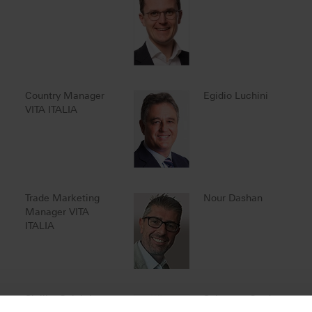
Country Manager
Egidio Luchini
VITA ITALIA
Trade Marketing
Nour Dashan
Manager VITA
ITALIA
Sicilia, Calabria,
Salvatore Cordaro