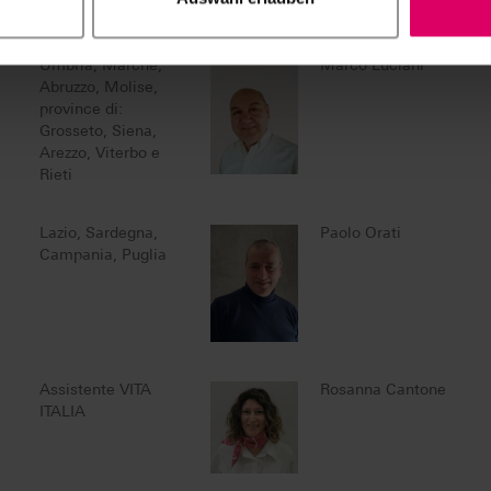
Firenze
Umbria, Marche,
Marco Luciani
Abruzzo, Molise,
province di:
Grosseto, Siena,
Arezzo, Viterbo e
Rieti
Lazio, Sardegna,
Paolo Orati
Campania, Puglia
Assistente VITA
Rosanna Cantone
ITALIA