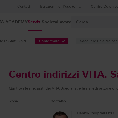
Contatti
Istruzioni per l’uso (eIFU)
Centro Downlo
TA ACADEMY
Servizi
Società
Lavoro
 in Stati Uniti.
Confermare
Scegliere un altro pa
Centro indirizzi VITA. 
Qui trovate i recapiti dei VITA Specialist e le rispettive zone d
Zona
Contatto
Hanns-Philip Wurster