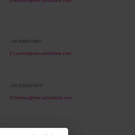
p.wurster@vita-zahnfabrik.com
+39 3356418601
E.Luchini@vita-zahnfabrik.com
+39 3356424879
N.Dashan@vita-zahnfabrik.com
+39 3407013172