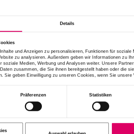
Basilicata
Details
Lombardia, Liguria,
Marco Ferrante
Cookies
Emilia-Romagna,
Veneto, Friuli V.G,
nhalte und Anzeigen zu personalisieren, Funktionen für soziale
Trentino A.A.
Website zu analysieren. Außerdem geben wir Informationen zu I
r soziale Medien, Werbung und Analysen weiter. Unsere Partner
 Daten zusammen, die Sie ihnen bereitgestellt haben oder die s
. Sie geben Einwilligung zu unseren Cookies, wenn Sie unsere 
Piemonte, Valle
Ernesto Folino
D’Aosta, Liguria,
Emilia-Romagna,
Präferenzen
Statistiken
Veneto, Friuli V.G,
Trentino A.A. -
Province di: Massa-
Carrara, Lucca,
Pisa, Livorno,
Pistoia, Prato,
ies
Auswahl erlauben