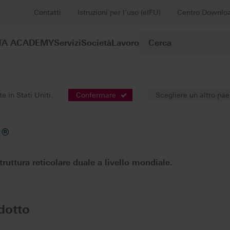
Contatti
Istruzioni per l’uso (eIFU)
Centro Downlo
TA ACADEMY
Servizi
Società
Lavoro
Riabilitazione di denti singoli
VITA ENAMIC®
 in Stati Uniti.
Confermare
Scegliere un altro pa
®
ruttura reticolare duale a livello mondiale.
dotto