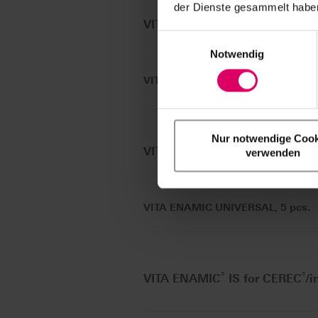
der Dienste gesammelt haben
®
®
VITA ENAMIC
for CEREC
/inL
Einwilligungsauswahl
Notwendig
VITA ENAMIC for CEREC/inLab, 5 p
Nur notwendige Cook
®
VITA ENAMIC
UNIVERSAL VI
verwenden
VITA ENAMIC UNIVERSAL, 5 pcs.
®
®
VITA ENAMIC
IS for CEREC
/i