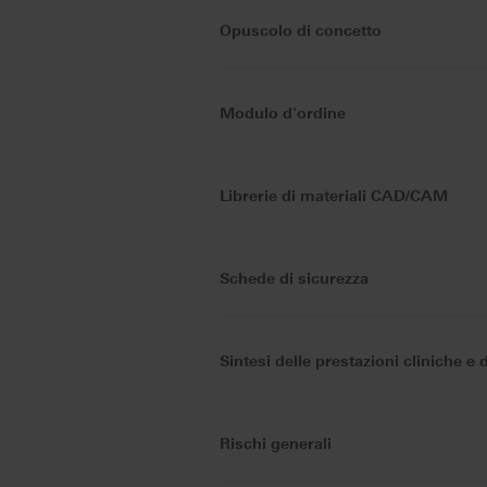
Opuscolo di concetto
Modulo d'ordine
Librerie di materiali CAD/CAM
Schede di sicurezza
Sintesi delle prestazioni cliniche e 
Rischi generali