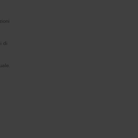
zioni
i di
uale.