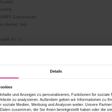
e GmbH)
 GmbH)
HAPE Corporation)
m Dental, Inc)
zahn S.r.l.)
cture AG)
(R+K CAD/CAM Technologie GmbH)
DMG Mori AG)
Details
anti/geometrie/colori dei materiali VITA CAD/CAM può variar
mi CAD/CAM. I presupposti hard- e software vengono forniti 
CAM.
Cookies
nhalte und Anzeigen zu personalisieren, Funktionen für soziale
Website zu analysieren. Außerdem geben wir Informationen zu I
r soziale Medien, Werbung und Analysen weiter. Unsere Partner
 Daten zusammen, die Sie ihnen bereitgestellt haben oder die s