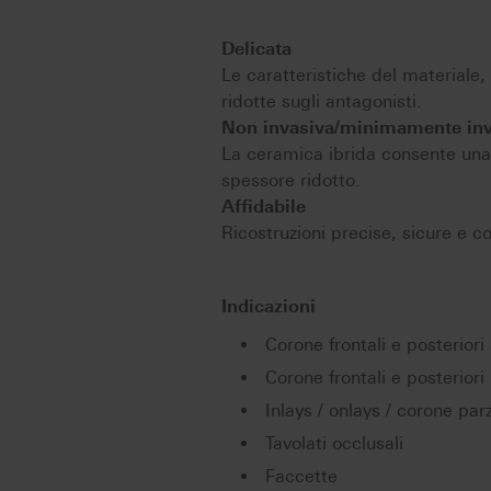
Delicata
Le caratteristiche del materiale,
ridotte sugli antagonisti.
Non invasiva/minimamente inv
La ceramica ibrida consente una
spessore ridotto.
Affidabile
Ricostruzioni precise, sicure e co
Indicazioni
Corone frontali e posterior
Corone frontali e posteriori
Inlays / onlays / corone parz
Tavolati occlusali
Faccette