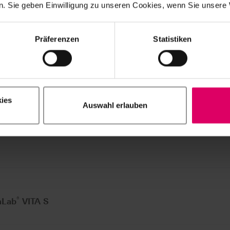
. Sie geben Einwilligung zu unseren Cookies, wenn Sie unsere 
®
ab
VITA SYST
Präferenzen
Statistiken
cs.
ies
Auswahl erlauben
TA SYSTEM 3D-MA
®
nLab
VITA S