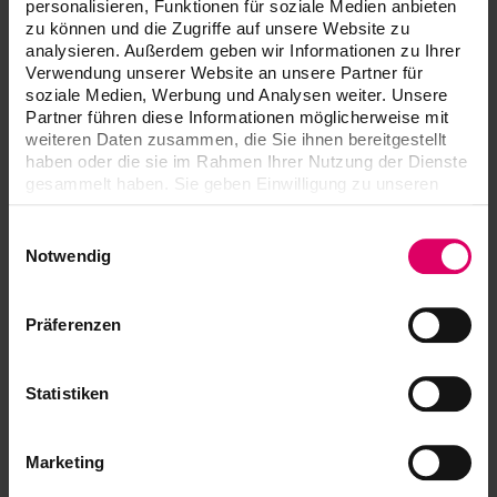
Assortimenti
personalisieren, Funktionen für soziale Medien anbieten
zu können und die Zugriffe auf unsere Website zu
analysieren. Außerdem geben wir Informationen zu Ihrer
®
®
VITA LUMEX
AC VITA classical A1-D4
Verwendung unserer Website an unsere Partner für
soziale Medien, Werbung und Analysen weiter. Unsere
Partner führen diese Informationen möglicherweise mit
weiteren Daten zusammen, die Sie ihnen bereitgestellt
VITA LUMEX AC® POWERWASH KIT VITA classical
haben oder die sie im Rahmen Ihrer Nutzung der Dienste
A1-D4®
gesammelt haben. Sie geben Einwilligung zu unseren
BLPWKC
Cookies, wenn Sie unsere Webseite weiterhin nutzen.
Einwilligungsauswahl
Notwendig
VITA LUMEX® AC STANDARD KIT VITA classical A1-
D4®
Per stratificazione standard
Präferenzen
BLSKCV1
Statistiken
VITA LUMEX® AC STARTER KIT VITA classical A1-D4®
Per il primo approccio
BLSTKCV1
Marketing