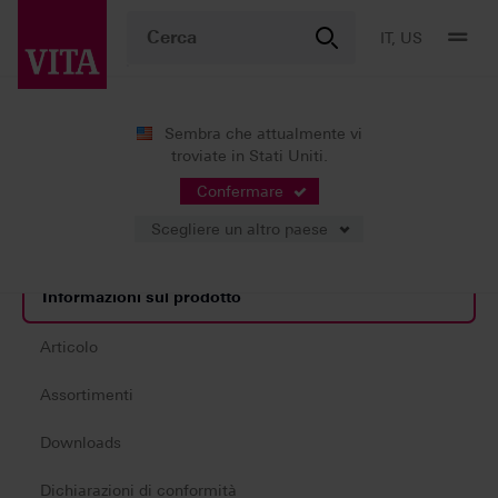
IT, US
Sembra che attualmente vi
troviate in Stati Uniti.
Prodotti
Rivestimento estetico
Ceramica integrale
VITA LUMEX® AC
Confermare
Scegliere un altro paese
Informazioni sul prodotto
Articolo
Assortimenti
Downloads
Dichiarazioni di conformità