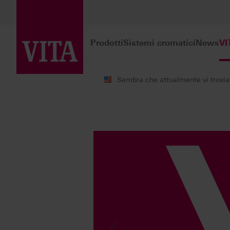
Prodotti
Sistemi cromatici
News
VI
Sembra che attualmente vi troviate
VITA ACADEMY