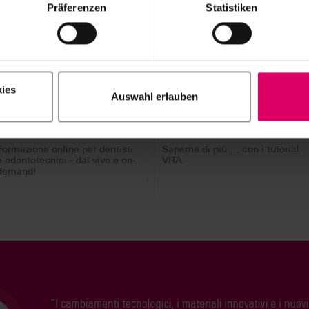
Präferenzen
Statistiken
ies
Auswahl erlauben
Webinar
Tutorial
Formazione online per dentisti
Saperne di più … con i tutorial
e odontotecnici - dal vivo e on-
VITA.
demand!