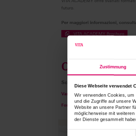
VITA ACADEMY offre svariati formati d
futuro.
Per maggiori informazioni, consul
VITA ACADEMY Brochure
Qualifica - su
Zustimmung
Scoprite qui il nostro nuovo co
Diese Webseite verwendet 
Varietà - dai corsi di base a quelli per
Wir verwenden Cookies, um I
und die Zugriffe auf unsere 
Formati dei corsi - da quelli in pres
Website an unsere Partner fü
möglicherweise mit weiteren
der Dienste gesammelt haben
Einwilligungsauswahl