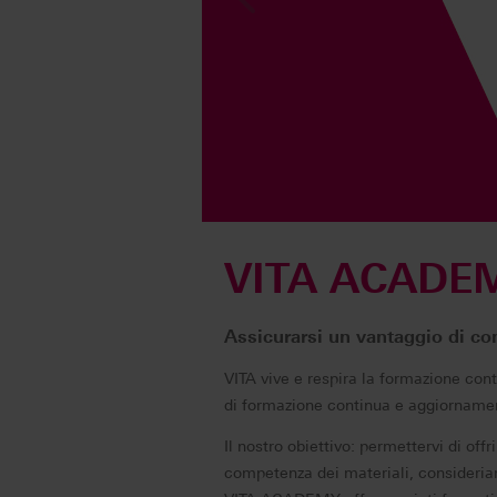
VITA ACADEMY
Assicurarsi un vantaggio di c
VITA vive e respira la formazione conti
di formazione continua e aggiornament
Il nostro obiettivo: permettervi di offr
competenza dei materiali, consideria