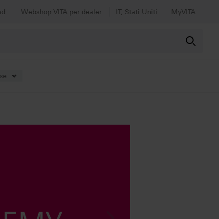
ad
Webshop VITA per dealer
IT, Stati Uniti
MyVITA
ese