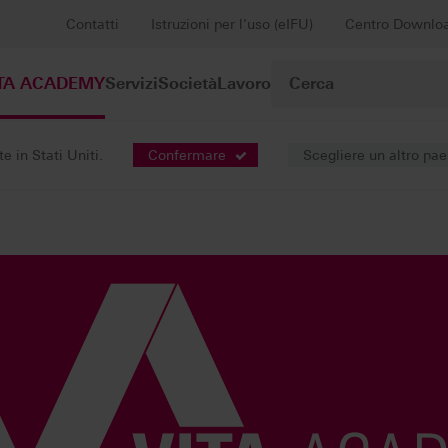
Contatti
Istruzioni per l’uso (eIFU)
Centro Downlo
TA ACADEMY
Servizi
Società
Lavoro
 in Stati Uniti.
Confermare
Scegliere un altro pa