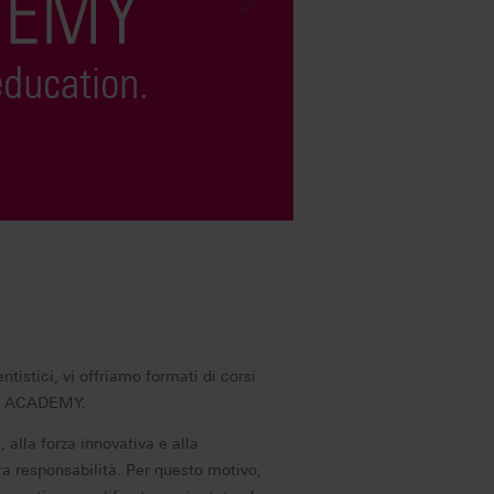
ntistici, vi offriamo formati di corsi
ITA ACADEMY.
, alla forza innovativa e alla
a responsabilità. Per questo motivo,