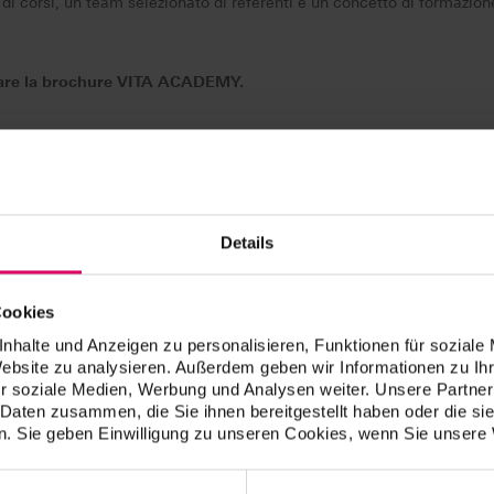
i corsi, un team selezionato di referenti e un concetto di formazione
tare la brochure VITA ACADEMY.
 misura per voi.
Details
ncetto:
Cookies
 esperti:
Scegliete in modo specifico, in base alle vostre esigenze.
nhalte und Anzeigen zu personalisieren, Funktionen für soziale
Website zu analysieren. Außerdem geben wir Informationen zu I
enza a quelli online:
Teoria e pratica combinate.
r soziale Medien, Werbung und Analysen weiter. Unsere Partner
 Daten zusammen, die Sie ihnen bereitgestellt haben oder die s
. Sie geben Einwilligung zu unseren Cookies, wenn Sie unsere 