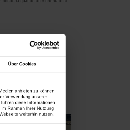
 continua qualificato e orientato al
.
Über Cookies
 Medien anbieten zu können
hrer Verwendung unserer
 führen diese Informationen
ie im Rahmen Ihrer Nutzung
Webseite weiterhin nutzen.