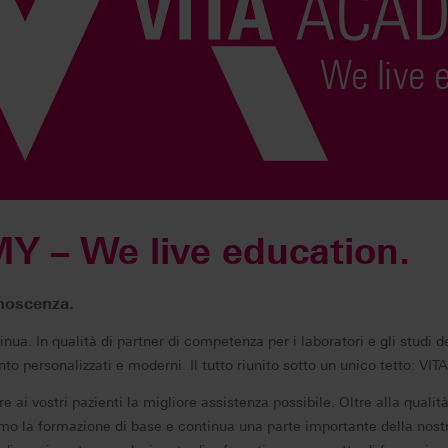
 – We live education.
onoscenza.
nua. In qualità di partner di competenza per i laboratori e gli studi de
o personalizzati e moderni. Il tutto riunito sotto un unico tetto: V
ire ai vostri pazienti la migliore assistenza possibile. Oltre alla qualità
mo la formazione di base e continua una parte importante della nostr