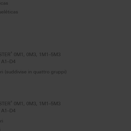
icas
ueléticas
®
ASTER
0M1, 0M3, 1M1–5M3
A1–D4
ri (suddivise in quattro gruppi)
®
ASTER
0M1, 0M3, 1M1–5M3
A1–D4
ri
i