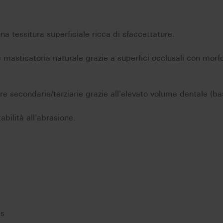
na tessitura superficiale ricca di sfaccettature.
e masticatoria naturale grazie a superfici occlusali con morf
e secondarie/terziarie grazie all'elevato volume dentale (ba
tabilità all'abrasione.
as