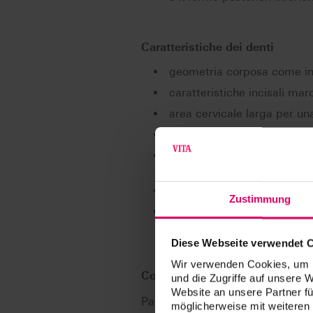
Caratteristiche dei denti
geometria corposa come in 
caratteristiche incisali mar
area cervicale larga per una
elevato volume (basale) per
tessitura superficiale ricca
fissure fedele nel dettaglio
struttura a stratificazione
Zustimmung
rilievi delle superfici occ
(inclinazione delle cuspidi s
Diese Webseite verwendet 
Wir verwenden Cookies, um I
Concetti di protesi
und die Zugriffe auf unsere 
Website an unsere Partner fü
Particolarmente indicati per: BLP
möglicherweise mit weiteren