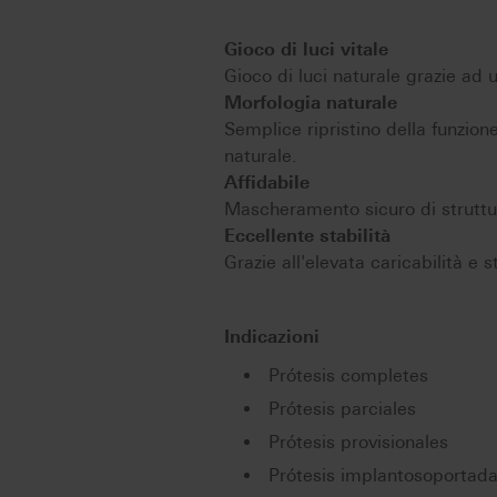
Gioco di luci vitale
Gioco di luci naturale grazie ad u
Morfologia naturale
Semplice ripristino della funzion
naturale.
Affidabile
Mascheramento sicuro di struttur
Eccellente stabilità
Grazie all'elevata caricabilità e s
Indicazioni
Prótesis completes
Prótesis parciales
Prótesis provisionales
Prótesis implantosoportad