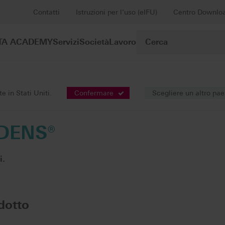
Contatti
Istruzioni per l’uso (eIFU)
Centro Downlo
TA ACADEMY
Servizi
Società
Lavoro
tesi Premium
VITA PHYSIODENS®
 in Stati Uniti.
Confermare
Scegliere un altro pa
DENS®
i.
dotto