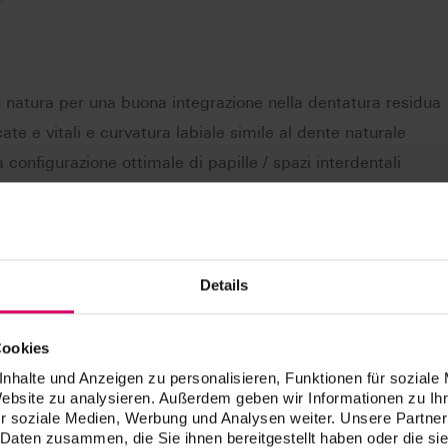
natura per una buona integrazione nella dentatura residua
cate e vitali e curvatura labiale simile al dente naturale
 configurazione ottimale di papille / spazi interdentali
 il mascheramento di strutture secondarie/terziarie
 di sfumature per un gioco di luci naturale e configurazione d
 3D per una transizione cromatica naturale
Details
lusali/cuspidi completamente anatomici secondo il modello na
uperiori: circa > 30°)
Cookies
nhalte und Anzeigen zu personalisieren, Funktionen für soziale
Website zu analysieren. Außerdem geben wir Informationen zu I
r soziale Medien, Werbung und Analysen weiter. Unsere Partner
 (Protesi BIO-Logica) sec. Dr. E. End.
 Daten zusammen, die Sie ihnen bereitgestellt haben oder die s