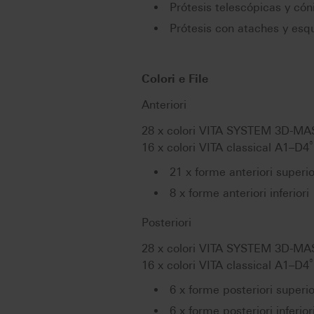
Prótesis telescópicas y cón
Prótesis con ataches y esq
Colori e File
Anteriori
28 x colori VITA SYSTEM 3D-M
®
16 x colori VITA classical A1–D4
21 x forme anteriori superio
8 x forme anteriori inferiori
Posteriori
28 x colori VITA SYSTEM 3D-M
®
16 x colori VITA classical A1–D4
6 x forme posteriori superio
6 x forme posteriori inferior