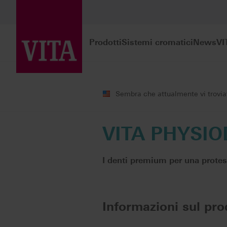
Prodotti
Sistemi cromatici
News
VI
Prodotti
Denti prefabbricati
Pro
Sembra che attualmente vi troviate
VITA PHYSIO
I denti premium per una protes
Informazioni sul pro