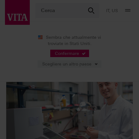
IT, US
Sembra che attualmente vi
troviate in Stati Uniti.
Servizi
Contatti
Scuole e università
Confermare
Scegliere un altro paese