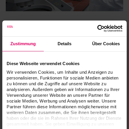
Scuole e università
Zustimmung
Details
Über Cookies
Studi clinici, dissertazioni e tesi di master
Dal 1924, il nome VITA è sinonimo di massima affidabilità
e sicurezza nella pratica. Anche in futuro VITA si
Diese Webseite verwendet Cookies
concentrerà sulla ricerca clinica innovativa e sugli studi
Wir verwenden Cookies, um Inhalte und Anzeigen zu
scientifici indipendenti. VITA collabora con le principali
personalisieren, Funktionen für soziale Medien anbieten
istituzioni universitarie e didattiche di tutto il mondo e si
zu können und die Zugriffe auf unsere Website zu
analysieren. Außerdem geben wir Informationen zu Ihrer
impegna a sostenere nuovi concetti e sviluppi.
Verwendung unserer Website an unsere Partner für
soziale Medien, Werbung und Analysen weiter. Unsere
In base a rigorosi criteri di selezione, VITA promuove
Partner führen diese Informationen möglicherweise mit
specificamente la ricerca all'avanguardia nel contesto di
weiteren Daten zusammen, die Sie ihnen bereitgestellt
studi clinici, tesi di laurea o di master.
haben oder die sie im Rahmen Ihrer Nutzung der Dienste
gesammelt haben. Sie geben Einwilligung zu unseren
I nostri esperti saranno lieti di esaminare il vostro concept