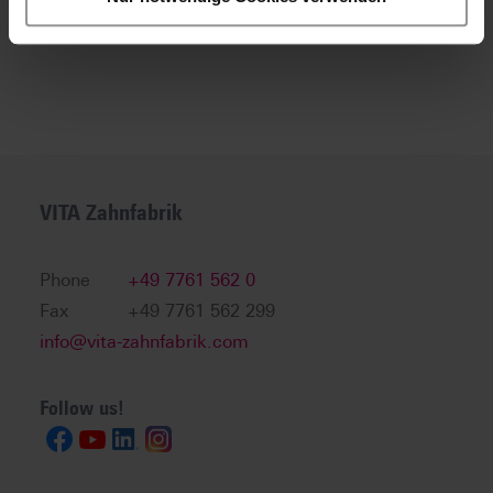
VITA Zahnfabrik
Phone
+49 7761 562 0
Fax
+49 7761 562 299
info@vita-zahnfabrik.com
Follow us!