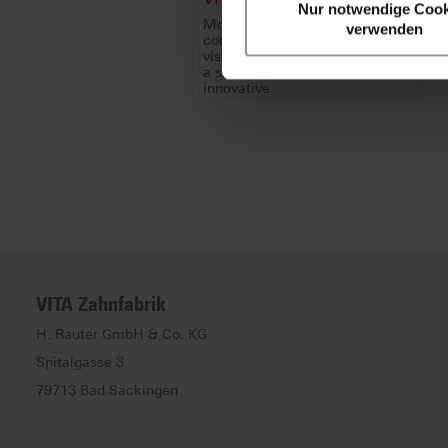
Nur notwendige Cook
Mostrate la vostra competenza
verwenden
con VITA ENAMIC e date
visibilità a livello internazionale
a soluzioni protesiche
innovative.
VITA Zahnfabrik
H. Rauter GmbH & Co. KG
Spitalgasse
3
79713
Bad Säckingen