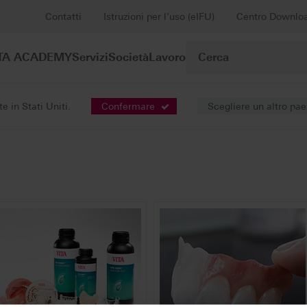
Contatti
Istruzioni per l’uso (eIFU)
Centro Downlo
TA ACADEMY
Servizi
Società
Lavoro
 in Stati Uniti.
Confermare
Scegliere un altro pa