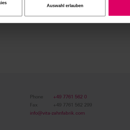
ies
Auswahl erlauben
Phone
+49 7761 562 0
Fax
+49 7761 562 299
info@vita-zahnfabrik.com