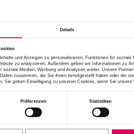
®
®
VITA VIONIC
SOLUTIONS
VITA LUMEX
UNIQUE
Details
Digital Dentures: Your Next
Die neue Liquid Ceramic.
Level.
Easy Transformation. Make it
UNIQUE.
Cookies
nhalte und Anzeigen zu personalisieren, Funktionen für soziale
Website zu analysieren. Außerdem geben wir Informationen zu I
r soziale Medien, Werbung und Analysen weiter. Unsere Partner
 Daten zusammen, die Sie ihnen bereitgestellt haben oder die s
. Sie geben Einwilligung zu unseren Cookies, wenn Sie unsere 
Präferenzen
Statistiken