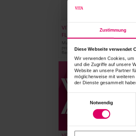
®
VITA VIONIC
BASE RESIN
Zustimmung
FLEX
Materiale di stampa 3D per la
produzione di basi protesiche
Diese Webseite verwendet 
flessibili.
Wir verwenden Cookies, um I
und die Zugriffe auf unsere 
Website an unsere Partner fü
möglicherweise mit weiteren
der Dienste gesammelt haben
Einwilligungsauswahl
Notwendig
VITA EXCELLENCE AWARD