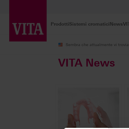
Prodotti
Sistemi cromatici
News
VI
Sembra che attualmente vi troviate
VITA News