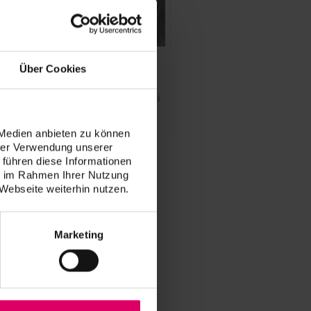
®
VITA VIONIC
DENT DISC
Über Cookies
multiColor
Raggiungete un nuovo livello di
qualità per le vostre protesi
fresate!
 Medien anbieten zu können
hrer Verwendung unserer
 führen diese Informationen
ie im Rahmen Ihrer Nutzung
Webseite weiterhin nutzen.
Marketing