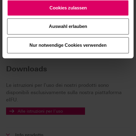
VITA ToothConfigurator
Cookies zulassen
Modulo di consulenza interattiva
Coinvolgimento del paziente
nella fase di
Auswahl erlauben
progettazione della protesi
Nur notwendige Cookies verwenden
Downloads
Le istruzioni per l'uso dei nostri prodotti sono
disponibili esclusivamente sulla nostra piattaforma
eIFU.
Alle istruzioni per l'uso
Info prodotto