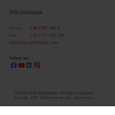
VITA Zahnfabrik
Phone
+49 7761 562 0
Fax
+49 7761 562 299
info@vita-zahnfabrik.com
Follow us!
© 2026 VITA Zahnfabrik. All rights reserved.
Contatti
CGV
Protezione dei dati
Impressum