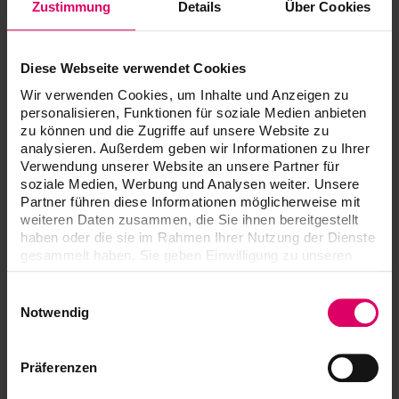
Zustimmung
Details
Über Cookies
naturali nei collaudati standard cromatici VITA
SYSTEM 3D-MASTER®, VITA classical A1–
D4®, indicazione dei colori VITABLOCS® e dei
Diese Webseite verwendet Cookies
colori Bleached secondo lo standard della
ADA (American Dental Association)
Wir verwenden Cookies, um Inhalte und Anzeigen zu
personalisieren, Funktionen für soziale Medien anbieten
Interfaccia Bluetooth® per la comunicazione
zu können und die Zugriffe auf unsere Website zu
col software per PC VITA Assist e con la App
analysieren. Außerdem geben wir Informationen zu Ihrer
per smartphone VITA mobileAssist
Verwendung unserer Website an unsere Partner für
soziale Medien, Werbung und Analysen weiter. Unsere
Partner führen diese Informationen möglicherweise mit
weiteren Daten zusammen, die Sie ihnen bereitgestellt
Downloads
haben oder die sie im Rahmen Ihrer Nutzung der Dienste
gesammelt haben. Sie geben Einwilligung zu unseren
Cookies, wenn Sie unsere Webseite weiterhin nutzen.
Le istruzioni per l'uso dei nostri prodotti sono
Einwilligungsauswahl
disponibili esclusivamente sulla nostra piattaforma
Notwendig
eIFU.
Alle istruzioni per l'uso
Präferenzen