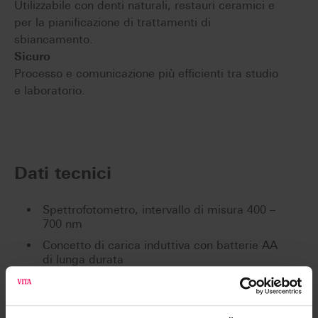
Utilizzabile con denti naturali, restauri ceramici e
per la pianificazione di trattamenti di
sbiancamento.
Sicuro
Processo e comunicazione più efficienti tra studio
e laboratorio.
Dati tecnici
Spettrofotometro, intervallo di misura 400 –
700 nm
Concetto di carica induttiva con batterie AA
di lunga durata
Filtri spettrali analizzano lo spettro di
riemissione
Visualizzazione di tutti i colori dei denti