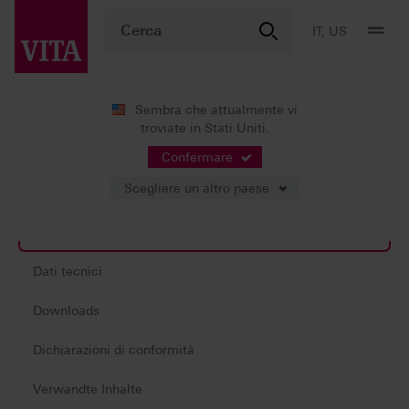
IT, US
Sembra che attualmente vi
troviate in Stati Uniti.
Sistemi cromatici
Determinazione del colore
VITA Easysha
Confermare
Scegliere un altro paese
Informazioni sul prodotto
Dati tecnici
Downloads
Dichiarazioni di conformità
Verwandte Inhalte