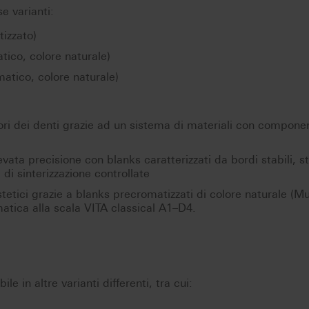
e varianti:
izzato)
ico, colore naturale)
atico, colore naturale)
lori dei denti grazie ad un sistema di materiali con compone
elevata precisione con blanks caratterizzati da bordi stabili, s
di sinterizzazione controllate
estetici grazie a blanks precromatizzati di colore naturale (Mu
atica alla scala VITA classical A1–D4.
le in altre varianti differenti, tra cui: