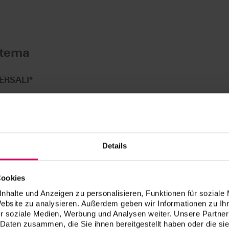
stema
ERSALI
*
ria DISC universale (Ø 98,4 mm) per i sistemi CAD/CAM:
e GmbH)
Details
DMG Mori AG)
 GmbH)
Cookies
 (vhf camfacture AG)
nhalte und Anzeigen zu personalisieren, Funktionen für soziale
ona)
Website zu analysieren. Außerdem geben wir Informationen zu I
r soziale Medien, Werbung und Analysen weiter. Unsere Partner
l mikro 5X/Ceramill Motion 2 (AmannGirrbach AG)**
 Daten zusammen, die Sie ihnen bereitgestellt haben oder die s