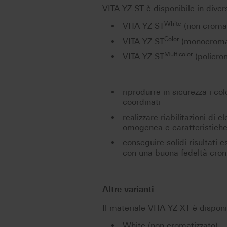
VITA YZ ST è disponibile in divers
White
VITA YZ ST
(non cromat
Color
VITA YZ ST
(monocromat
Multicolor
VITA YZ ST
(policrom
riprodurre in sicurezza i co
coordinati
realizzare riabilitazioni di 
omogenea e caratteristiche 
conseguire solidi risultati 
con una buona fedeltà crom
Altre varianti
Il materiale VITA YZ XT è disponibi
White (non cromatizzato)