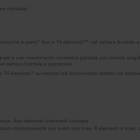
re naturale)
miche e ponti* fino a 14 elementi** nel settore frontale e
grale e con rivestimento ceramico parziale per corone singo
el settore frontale e posteriore
 a 14 elementi* su restauri ad avvitamento diretto nel settor
)
n max. due elementi intermedi contigui
izzato limitatamente per ponti con max. 6 elementi e max. 