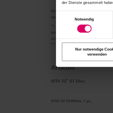
KaVo Everest (KaVo Denta
der Dienste gesammelt haben
Avvertenza: in linea di principi
Einwilligungsauswahl
aperti, in grado di utilizzare dis
Notwendig
*) Avvertenza: la gamma di vari
singoli partner di sistema/siste
singoli partner di sistema CAD/
**) solo con adattatori per disc
Nur notwendige Cook
verwenden
Articolo
®
VITA YZ
ST Disc
VITA YZ STWhite, 1 pc.