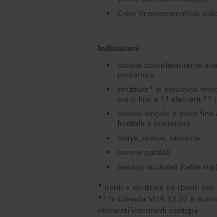
Color (monocromatico, colo
Indicazioni
corone completamente anato
posteriore
strutture* in ceramica inte
ponti fino a 14 elementi** n
corone singole e ponti fino
frontale e posteriore
inlays, onlays, faccette
corone parziali
tavolati occlusali (table top
* ponti e strutture pe rponti co
** In Canada VITA YZ ST è autor
elementi intermedi contigui.