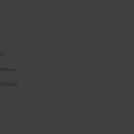
nti
truttura
lti)Color