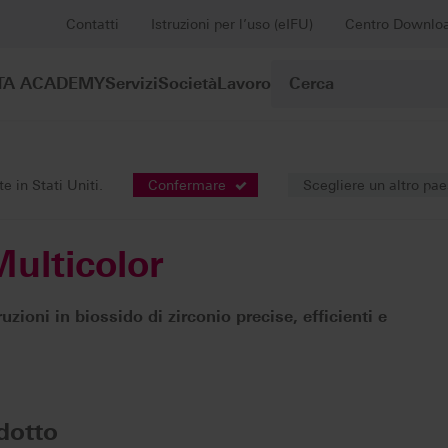
Contatti
Istruzioni per l’uso (eIFU)
Centro Downlo
TA ACADEMY
Servizi
Società
Lavoro
Strutture/ ponti completamente anatomici
VITA YZ® ST Multicol
 in Stati Uniti.
Confermare
Scegliere un altro pa
ulticolor
uzioni in biossido di zirconio precise, efficienti e
dotto