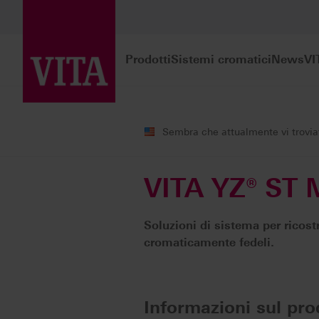
Prodotti
Sistemi cromatici
News
VI
Prodotti
Realizzazione CAD/CAM
Sembra che attualmente vi troviate
VITA YZ® ST M
Soluzioni di sistema per ricostr
cromaticamente fedeli.
Informazioni sul pro