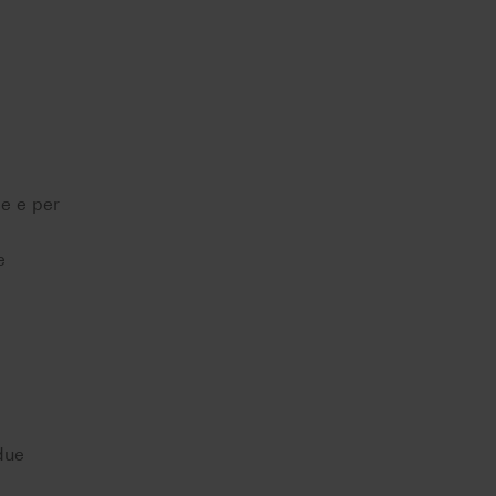
le e per
e
due