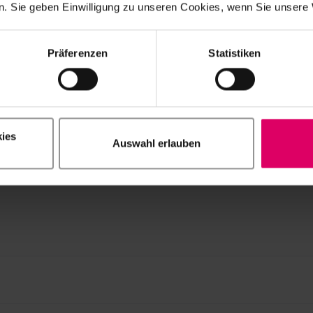
l GmbH)
. Sie geben Einwilligung zu unseren Cookies, wenn Sie unsere 
o i VITA YZ DISC possono essere fresati con tutti i sistemi 
chi con un diametro di 98,4 mm (incl. scanalatura circolare).
Präferenzen
Statistiken
anti/geometrie/colori dei materiali VITA CAD/CAM può variar
mi CAD/CAM. I presupposti hard- e software vengono forniti 
CAM.
hi 98,4 mm
ies
Auswahl erlauben