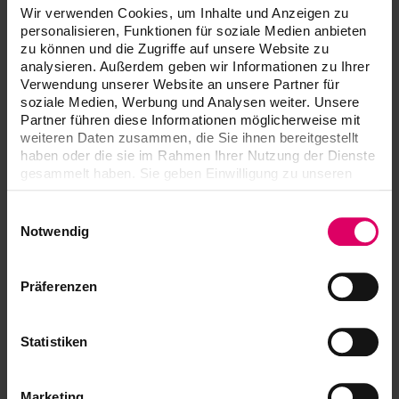
Formlabs Form Wash V2
Wir verwenden Cookies, um Inhalte und Anzeigen zu
Rapid Shape RS wash
personalisieren, Funktionen für soziale Medien anbieten
zu können und die Zugriffe auf unsere Website zu
Ultrasonic Bath Bandelin Sonorex
analysieren. Außerdem geben wir Informationen zu Ihrer
Verwendung unserer Website an unsere Partner für
soziale Medien, Werbung und Analysen weiter. Unsere
Partner führen diese Informationen möglicherweise mit
Dispositivi convalidati
weiteren Daten zusammen, die Sie ihnen bereitgestellt
haben oder die sie im Rahmen Ihrer Nutzung der Dienste
gesammelt haben. Sie geben Einwilligung zu unseren
Cookies, wenn Sie unsere Webseite weiterhin nutzen.
Per maggiori informazioni
Einwilligungsauswahl
Notwendig
Präferenzen
Downloads
Statistiken
Le istruzioni per l'uso dei nostri prodotti sono
disponibili esclusivamente sulla nostra piattaforma
eIFU.
Marketing