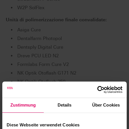
W2P SolFlex
Unità di polimerizzazione finale convalidate:
Asiga Cure
Dentalfarm Photopol
Dentsply Digital Cure
Dreve PCU LED N2
Formlabs Form Cure V2
NK Optik Otoflash G171 N2
NK Optik Otoflash 250
Rapid Shape RS cure
Rapid Shape RS cure XL
Zustimmung
Details
Über Cookies
Straumann P Cure
Unità di lavaggio convalidate:
Diese Webseite verwendet Cookies