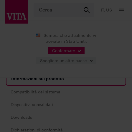
IT, US
Sembra che attualmente vi
troviate in Stati Uniti.
Prodotti
Protesi digitali
Stampa 3D
®
VITA VIONIC
TRY-IN RESIN
Confermare
Scegliere un altro paese
Informazioni sul prodotto
Compatibilità del sistema
Dispositivi convalidati
Downloads
Dichiarazioni di conformità