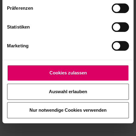
Information produit
Präferenzen
Statistiken
Recommandation de mise en œuvre
Marketing
Paramètres de frittage
Cookies zulassen
Brochure conceptuelle
Auswahl erlauben
Formulaire de commande
Nur notwendige Cookies verwenden
Bibliothèques de matériaux CAD/CAM