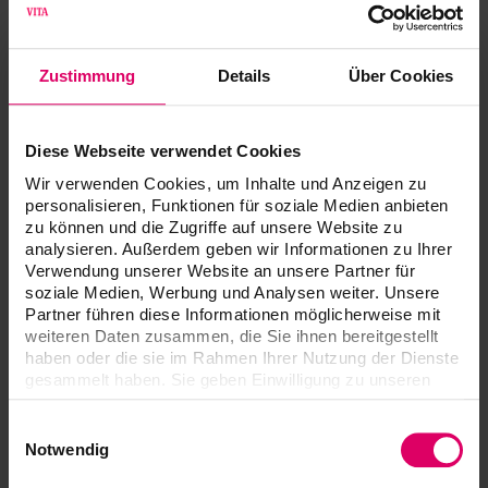
VITA YZ STWhite, 1 pc.
Zustimmung
Details
Über Cookies
VITA YZ STColor, 1 pc.
Diese Webseite verwendet Cookies
VITA YZ STMulticolor, 1 pc / 1 pc.
Wir verwenden Cookies, um Inhalte und Anzeigen zu
personalisieren, Funktionen für soziale Medien anbieten
zu können und die Zugriffe auf unsere Website zu
analysieren. Außerdem geben wir Informationen zu Ihrer
Téléchargements
Verwendung unserer Website an unsere Partner für
soziale Medien, Werbung und Analysen weiter. Unsere
Partner führen diese Informationen möglicherweise mit
Les modes d'emploi de nos produits sont
weiteren Daten zusammen, die Sie ihnen bereitgestellt
disponibles exclusivement sur notre plateforme
haben oder die sie im Rahmen Ihrer Nutzung der Dienste
eIFU.
gesammelt haben. Sie geben Einwilligung zu unseren
Cookies, wenn Sie unsere Webseite weiterhin nutzen.
Accéder aux modes d'emploi
Einwilligungsauswahl
Notwendig