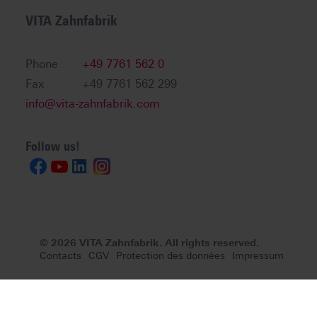
VITA Zahnfabrik
Phone
+49 7761 562 0
Fax
+49 7761 562 299
info@vita-zahnfabrik.com
Follow us!
© 2026 VITA Zahnfabrik. All rights reserved.
Contacts
CGV
Protection des données
Impressum