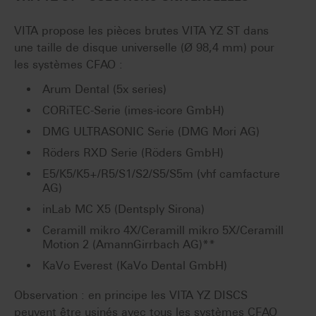
VITA propose les pièces brutes VITA YZ ST dans
une taille de disque universelle (Ø 98,4 mm) pour
les systèmes CFAO :
Arum Dental (5x series)
CORiTEC-Serie (imes-icore GmbH)
DMG ULTRASONIC Serie (DMG Mori AG)
Röders RXD Serie (Röders GmbH)
E5/K5/K5+/R5/S1/S2/S5/S5m (vhf camfacture
AG)
inLab MC X5 (Dentsply Sirona)
Ceramill mikro 4X/Ceramill mikro 5X/Ceramill
Motion 2 (AmannGirrbach AG)**
KaVo Everest (KaVo Dental GmbH)
Observation : en principe les VITA YZ DISCS
peuvent être usinés avec tous les systèmes CFAO