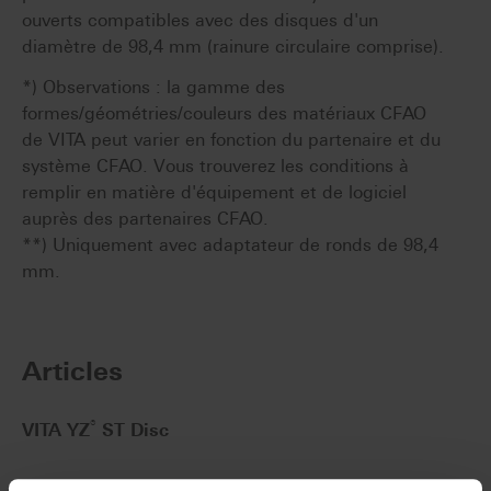
ouverts compatibles avec des disques d'un
diamètre de 98,4 mm (rainure circulaire comprise).
*) Observations : la gamme des
formes/géométries/couleurs des matériaux CFAO
de VITA peut varier en fonction du partenaire et du
système CFAO. Vous trouverez les conditions à
remplir en matière d'équipement et de logiciel
auprès des partenaires CFAO.
**) Uniquement avec adaptateur de ronds de 98,4
mm.
Articles
®
VITA YZ
ST Disc