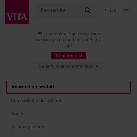
FR, US
Il semblerait que vous vous
trouviez en ce moment en États-
Produits
Production CFAO
Unis.
Infrastructures/ Bridges 100 % anatomiques
VITA YZ® ST Multicolor
Confirmer
Sélectionner un autre pays
Information produit
Compatibilité du système
Articles
Téléchargements