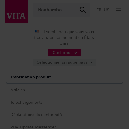
FR, US
Il semblerait que vous vous
trouviez en ce moment en États-
Produits
Protocole de cuisson
Pilotage multi-fours
Unis.
VITA MultiPump
Confirmer
Sélectionner un autre pays
Information produit
Articles
Téléchargements
Déclarations de conformité
VITA Update Messenger