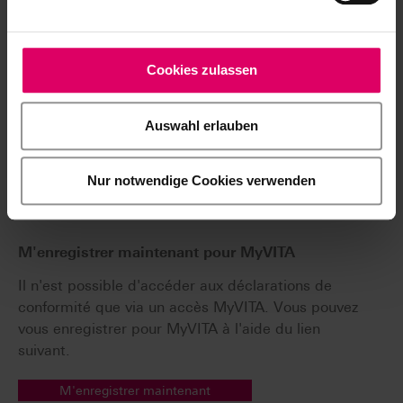
Téléchargement convivial pour plusieurs documents
Cookies zulassen
Téléchargez une archive ZIP contenant tous les fichiers
sélectionnés.
Sélectionner simplement les fichiers puis cliquer ici.
Auswahl erlauben
Télécharger le ZIP
Nur notwendige Cookies verwenden
Déclarations de conformité
M'enregistrer maintenant pour MyVITA
Il n'est possible d'accéder aux déclarations de
conformité que via un accès MyVITA. Vous pouvez
vous enregistrer pour MyVITA à l'aide du lien
suivant.
M'enregistrer maintenant