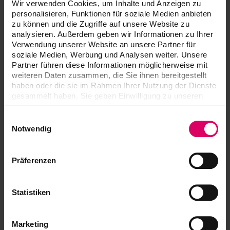
VITA MultiPump
Wir verwenden Cookies, um Inhalte und Anzeigen zu
personalisieren, Funktionen für soziale Medien anbieten
zu können und die Zugriffe auf unsere Website zu
analysieren. Außerdem geben wir Informationen zu Ihrer
VITA MultiPump accessoires
Verwendung unserer Website an unsere Partner für
soziale Medien, Werbung und Analysen weiter. Unsere
Partner führen diese Informationen möglicherweise mit
weiteren Daten zusammen, die Sie ihnen bereitgestellt
Téléchargements
haben oder die sie im Rahmen Ihrer Nutzung der Dienste
gesammelt haben. Sie geben Einwilligung zu unseren
Cookies, wenn Sie unsere Webseite weiterhin nutzen.
Les modes d'emploi de nos produits sont
Einwilligungsauswahl
disponibles exclusivement sur notre plateforme
Notwendig
eIFU.
Accéder aux modes d'emploi
Präferenzen
Statistiken
Information produit
Marketing