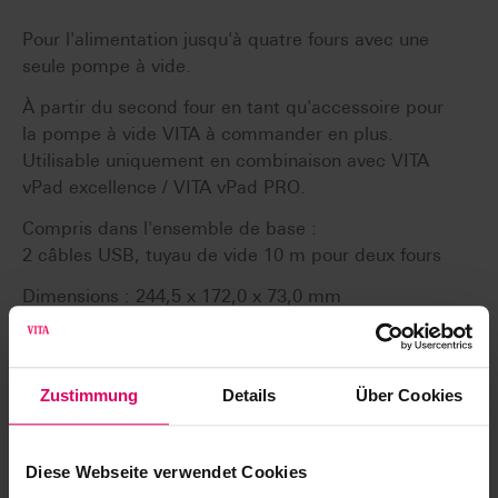
Pour l'alimentation jusqu'à quatre fours avec une
seule pompe à vide.
À partir du second four en tant qu'accessoire pour
la pompe à vide VITA à commander en plus.
Utilisable uniquement en combinaison avec VITA
vPad excellence / VITA vPad PRO.
Compris dans l'ensemble de base :
2 câbles USB, tuyau de vide 10 m pour deux fours
Dimensions : 244,5 x 172,0 x 73,0 mm
Zustimmung
Details
Über Cookies
Articles
Diese Webseite verwendet Cookies