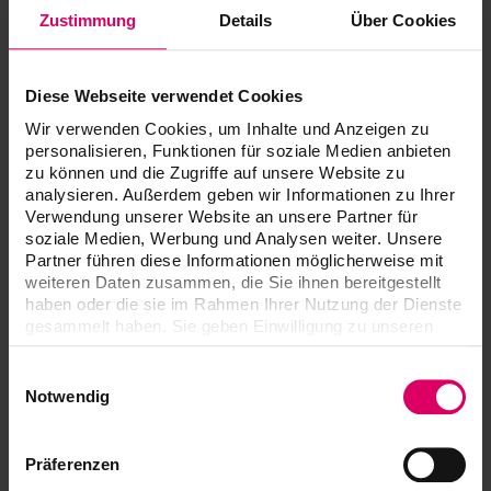
Zustimmung
Details
Über Cookies
Filtrer les lieux de
manifestation ?
Filtrez l’affichage des
Diese Webseite verwendet Cookies
manifestations afin de
trouver rapidement la
Wir verwenden Cookies, um Inhalte und Anzeigen zu
manifestation souhaitée.
personalisieren, Funktionen für soziale Medien anbieten
zu können und die Zugriffe auf unsere Website zu
analysieren. Außerdem geben wir Informationen zu Ihrer
Verwendung unserer Website an unsere Partner für
soziale Medien, Werbung und Analysen weiter. Unsere
Partner führen diese Informationen möglicherweise mit
weiteren Daten zusammen, die Sie ihnen bereitgestellt
Cours
haben oder die sie im Rahmen Ihrer Nutzung der Dienste
gesammelt haben. Sie geben Einwilligung zu unseren
Salon
Cookies, wenn Sie unsere Webseite weiterhin nutzen.
Event
Einwilligungsauswahl
Webinaire
Notwendig
Filtrer l’affichage
Präferenzen
Effacer le filtre