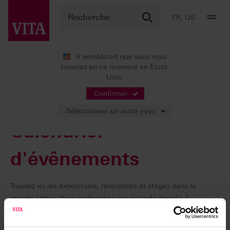
FR, US
Il semblerait que vous vous
trouviez en ce moment en États-
VITA ACADEMY
Calendrier d'événements
Unis.
Confirmer
Sélectionner un autre pays
Calendrier
d'évênements
Trouvez ici les expositions, rencontres et stages dans le
monde entier. Vous recherchez une période donnée ?
Utilisez la fonction filtre pour cibler le pays, le lieu et la
période.