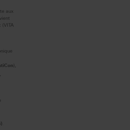
pte aux
vient
t (VITA
onique
ntiCon
),
,
e
)
.