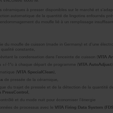
ITA VACUMAT 6000 M.
les céramiques à presser disponibles sur le marché et s'ada
ection automatique de la quantité de lingotins enfournés pré
t endommagement du moufle lié à un remplissage insuffisan
vie du moufle de cuisson (made in Germany) et d'une électr
 qualité constante,
évitant la condensation dans l'enceinte de cuisson (
VITA A
 à +/-1°c à chaque départ de programme (
VITA AutoAdjust
)
matique (
VITA SpecialClean
),
ss
de pressée de la céramique,
que du trajet de pressée et de la détection de la quantité d
A PressControl
,
contrôlé et du mode nuit pour économiser l'énergie
données de processus avec le
VITA Firing Data System (FDS