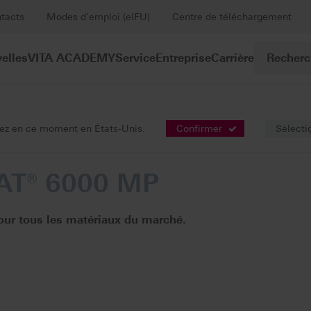
tacts
Modes d’emploi (eIFU)
Centre de téléchargement
elles
VITA ACADEMY
Service
Entreprise
Carrière
our de pressée
VITA VACUMAT® 6000 MP
viez en ce moment en États-Unis.
Confirmer
Sélecti
AT® 6000 MP
our tous les matériaux du marché.