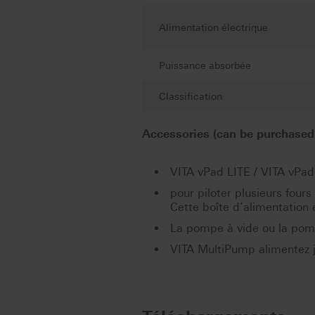
Alimentation électrique
Puissance absorbée
Classification
Accessories (can be purchased 
VITA vPad LITE / VITA vPa
pour piloter plusieurs fours
Cette boîte d’alimentatio
La pompe à vide ou la pomp
VITA MultiPump alimentez j