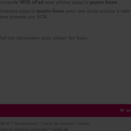
commande
VITA vPad
vous pilotez jusqu’à
quatre fours
.
limentez jusqu'à
quatre fours
avec une seule pompe à vide 
tème breveté par VITA.
 est nécessaire pour utiliser les fours.
N° ar
 V) * Accessoires 1 socle de cuisson 1 socle
que d'insertion universel 1 câble de