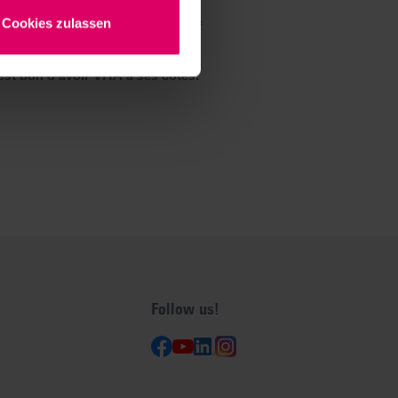
sa
reproduction fidèle au modèle
 leur saturation et leur teinte
. Le
Cookies zulassen
est bon d'avoir VITA à ses côtés.
Follow us!