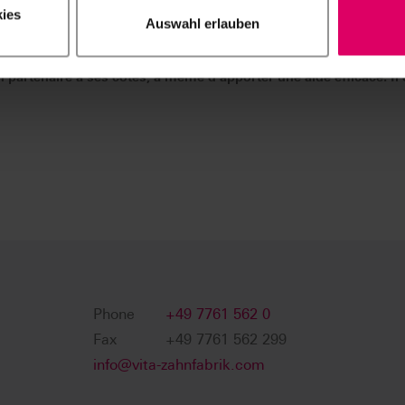
achève ces performances, elle en est la preuve toujours visible et 
ies
s couleurs de dent naturelles se différencient par leur luminosité,
Auswahl erlauben
 soumis à l'interaction de ces facteurs.
n partenaire à ses côtés, à même d'apporter une aide efficace. Il 
Phone
+49 7761 562 0
Fax
+49 7761 562 299
info@vita-zahnfabrik.com