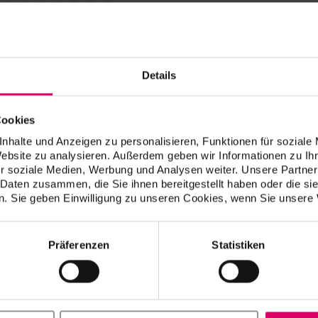
Veillez à ce que l'environnem
le rouge à lèvres, le maquil
un tablier/tissu gris
Faites votre choix rapidemen
première décision car au bou
Details
Désinfectez le teintier après
Cookies
nhalte und Anzeigen zu personalisieren, Funktionen für soziale
Website zu analysieren. Außerdem geben wir Informationen zu I
r soziale Medien, Werbung und Analysen weiter. Unsere Partner
 Daten zusammen, die Sie ihnen bereitgestellt haben oder die s
. Sie geben Einwilligung zu unseren Cookies, wenn Sie unsere 
Präferenzen
Statistiken
 un système sûr.
es et saines : tel est l'objectif poursuivi au cours des entretiens ind