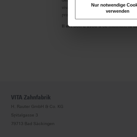
des thérapies.
La couleur de dent
par
Nur notwendige Cook
vivant est un défi de tous les jours.
Le
verwenden
processus de restauration complet est
Il est bon d'avoir à ce moment-là u
VITA Zahnfabrik
H. Rauter GmbH & Co. KG
Spitalgasse
3
79713
Bad Säckingen