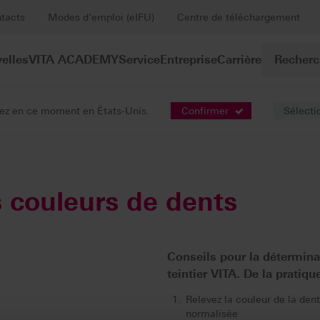
tacts
Modes d’emploi (eIFU)
Centre de téléchargement
elles
VITA ACADEMY
Service
Entreprise
Carrière
viez en ce moment en États-Unis.
Confirmer
Sélecti
tion de la couleur
s couleurs de dents
Conseils pour la détermina
teintier VITA. De la pratiqu
Relevez la couleur de la dent
normalisée