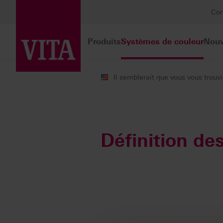
Con
Produits
Systèmes de couleur
Nouv
Il semblerait que vous vous trou
Systèmes de couleur
La détermina
Définition de