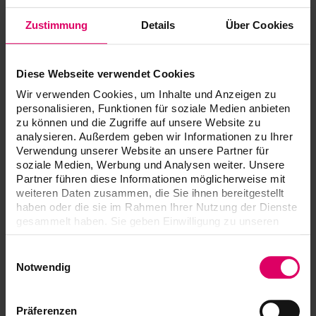
Zustimmung
Details
Über Cookies
Les accessoires pour la résine cosmétique
facilitent la mise en œuvre de ces matériaux.
Diese Webseite verwendet Cookies
Wir verwenden Cookies, um Inhalte und Anzeigen zu
personalisieren, Funktionen für soziale Medien anbieten
zu können und die Zugriffe auf unsere Website zu
Articles
analysieren. Außerdem geben wir Informationen zu Ihrer
Verwendung unserer Website an unsere Partner für
soziale Medien, Werbung und Analysen weiter. Unsere
Partner führen diese Informationen möglicherweise mit
Accessoires pour résine cosmétique
weiteren Daten zusammen, die Sie ihnen bereitgestellt
haben oder die sie im Rahmen Ihrer Nutzung der Dienste
gesammelt haben. Sie geben Einwilligung zu unseren
Cookies, wenn Sie unsere Webseite weiterhin nutzen.
Téléchargements
Einwilligungsauswahl
Notwendig
Les modes d'emploi de nos produits sont
disponibles exclusivement sur notre plateforme
Präferenzen