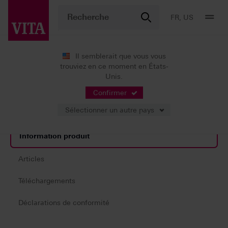
FR, US
Il semblerait que vous vous
trouviez en ce moment en États-
Produits
Stratification
Accessoires
Unis.
Accessoires pour résine cosmétique
Confirmer
Sélectionner un autre pays
Information produit
Articles
Téléchargements
Déclarations de conformité