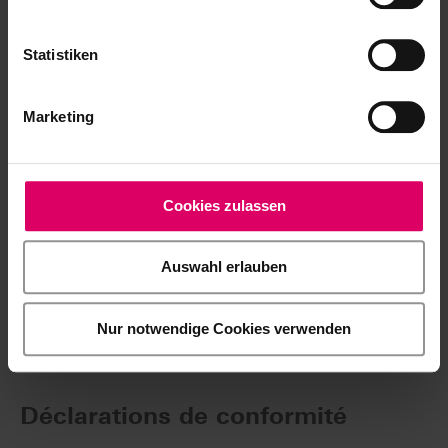
eIFU.
Accéder aux modes d'emploi
Statistiken
Marketing
Risques généraux
Cookies zulassen
Téléchargement convivial pour plusieurs documents
Auswahl erlauben
Téléchargez une archive ZIP contenant tous les fichiers
sélectionnés.
Sélectionner simplement les fichiers puis cliquer ici.
Nur notwendige Cookies verwenden
Télécharger le ZIP
Déclarations de conformité