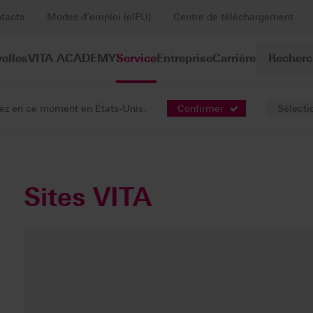
tacts
Modes d’emploi (eIFU)
Centre de téléchargement
elles
VITA ACADEMY
Service
Entreprise
Carrière
viez en ce moment en États-Unis.
Confirmer
Sélecti
sses
Sites VITA