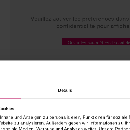
Veuillez activer les préférences dan
confidentialité pour afficher
Ouvrir les paramètres de confide
Details
Cookies
VITA Zahnfabrik H. Rauter GmbH & Co. KG
nhalte und Anzeigen zu personalisieren, Funktionen für soziale
Spitalgasse 3
Website zu analysieren. Außerdem geben wir Informationen zu I
D-79713 Bad Säckingen
r soziale Medien, Werbung und Analysen weiter. Unsere Partner