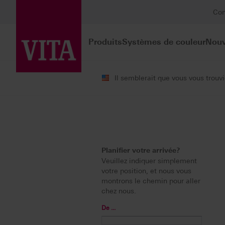
Con
Produits
Systèmes de couleur
Nouv
Il semblerait que vous vous trou
Service
Contacts
Centre d'adre
Planifier votre arrivée?
Veuillez indiquer simplement
votre position, et nous vous
montrons le chemin pour aller
chez nous.
De ...