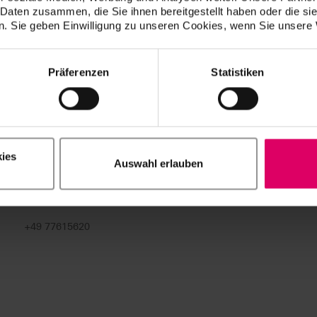
 Daten zusammen, die Sie ihnen bereitgestellt haben oder die s
+49 77615620
. Sie geben Einwilligung zu unseren Cookies, wenn Sie unsere 
VITA Zahnfabrik H. Rauter GmbH & Co. KG
Präferenzen
Statistiken
Ballyweg 6
D-79713 Bad Säckingen
+49 77615620
ies
Auswahl erlauben
VITA Zahnfabrik H. Rauter GmbH & Co. KG
Schulhausstraße 34
D-79713 Bad Säckingen
+49 77615620