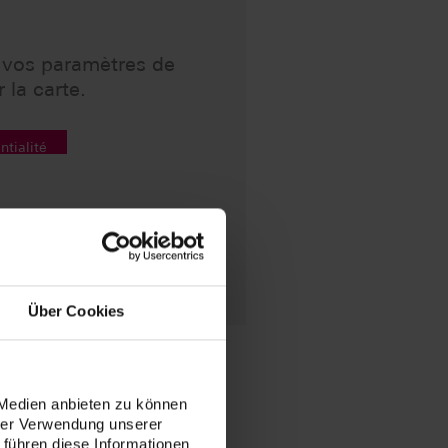
s vos paramètres de
 la carte.
ntialité
Über Cookies
 Medien anbieten zu können
hrer Verwendung unserer
 führen diese Informationen