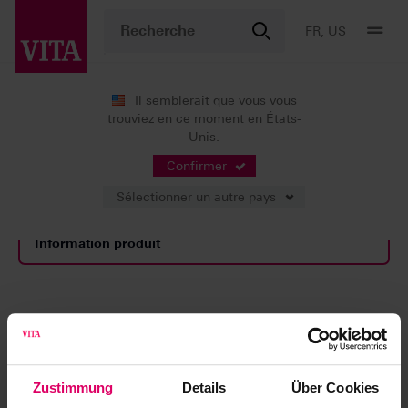
FR, US
Il semblerait que vous vous
trouviez en ce moment en États-
Produits
Détermination de la couleur
Solutions numériques
Unis.
Accessoires
Confirmer
Sélectionner un autre pays
Information produit
Accessoires
Zustimmung
Details
Über Cookies