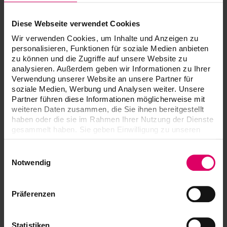
Information produit
Diese Webseite verwendet Cookies
Wir verwenden Cookies, um Inhalte und Anzeigen zu
personalisieren, Funktionen für soziale Medien anbieten
zu können und die Zugriffe auf unsere Website zu
analysieren. Außerdem geben wir Informationen zu Ihrer
Verwendung unserer Website an unsere Partner für
soziale Medien, Werbung und Analysen weiter. Unsere
Partner führen diese Informationen möglicherweise mit
weiteren Daten zusammen, die Sie ihnen bereitgestellt
haben oder die sie im Rahmen Ihrer Nutzung der Dienste
gesammelt haben. Sie geben Einwilligung zu unseren
Cookies, wenn Sie unsere Webseite weiterhin nutzen.
Einwilligungsauswahl
Capot de protection
Notwendig
Capot de protection hygiéniques à usage
unique
Präferenzen
Malette de transport
Transport sûr du VITA Easyshade grâce à la
Statistiken