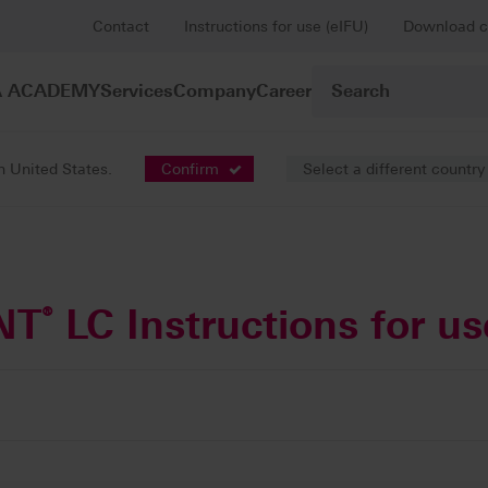
Contact
Instructions for use (eIFU)
Download c
A ACADEMY
Services
Company
Career
in United States.
Confirm
Select a different country
NT
®
LC Instructions for us