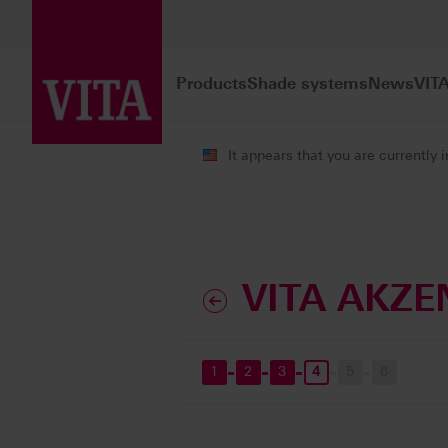
Products
Shade systems
News
VIT
It appears that you are currently 
VITA AKZE
1
2
3
4
5
6