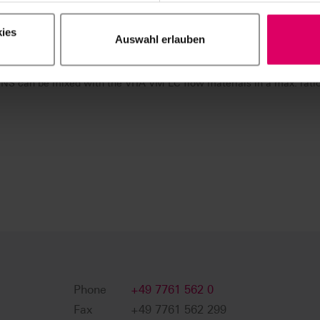
ies
Auswahl erlauben
shing, polish the characterized surface with a suitable polishing past
a soft goat hair brush. Then use a dry cotton buff to achieve the final
 can be mixed with the VITA VM LC flow materials in a max. ratio 
Phone
+49 7761 562 0
Fax
+49 7761 562 299