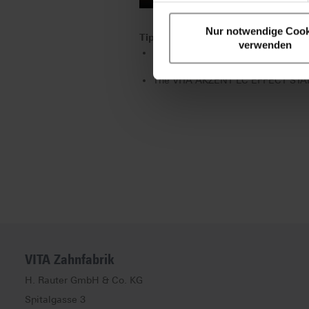
Nur notwendige Cook
Tip:
verwenden
After final polymerization and fini
hybrid materials, for example) and 
The VITA AKZENT LC EFFECT STAINS
VITA Zahnfabrik
H. Rauter GmbH & Co. KG
Spitalgasse
3