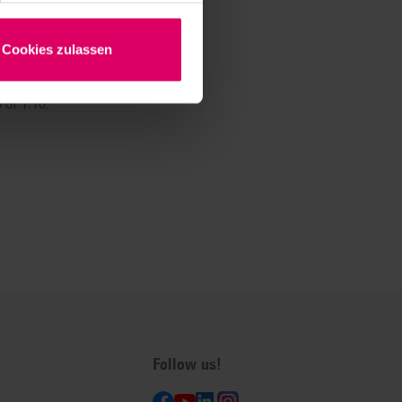
Cookies zulassen
e (such as Renfert Polish
 gloss.
of 1:10.
Follow us!