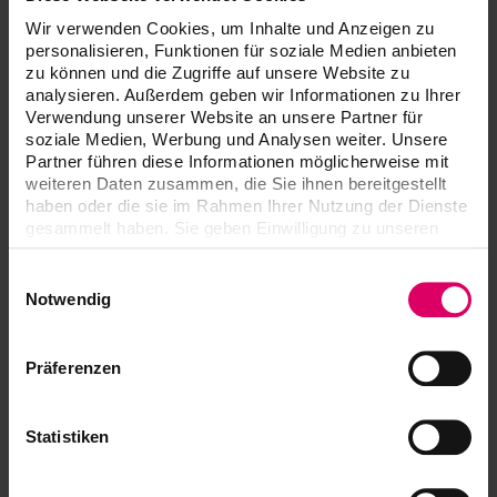
A function test is required for electronic parts (circuit
Wir verwenden Cookies, um Inhalte und Anzeigen zu
boards).
personalisieren, Funktionen für soziale Medien anbieten
zu können und die Zugriffe auf unsere Website zu
A processing fee of 15 % of the invoice amount will be
analysieren. Außerdem geben wir Informationen zu Ihrer
applied for the test and will be deducted from the credit
Verwendung unserer Website an unsere Partner für
note amount.
soziale Medien, Werbung und Analysen weiter. Unsere
Partner führen diese Informationen möglicherweise mit
Please return the goods together with the complete ful-
weiteren Daten zusammen, die Sie ihnen bereitgestellt
filled document Repair Report to.
haben oder die sie im Rahmen Ihrer Nutzung der Dienste
Repair Report
gesammelt haben. Sie geben Einwilligung zu unseren
Cookies, wenn Sie unsere Webseite weiterhin nutzen.
EN (41,42 KB)
Einwilligungsauswahl
DE (41,42 KB)
Notwendig
FR (41,42 KB)
IT (41,42 KB)
Präferenzen
ES (41,42 KB)
Statistiken