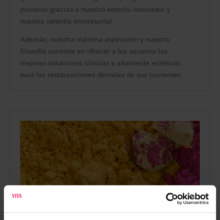
pioneros gracias a nuestro espíritu innovador y
nuestra valentía empresarial.
Además, nuestra máxima aspiración y nuestra
filosofía consiste en ofrecer a los usuarios las
mejores soluciones clínicas y altamente estéticas
para las restauraciones dentales de sus pacientes.