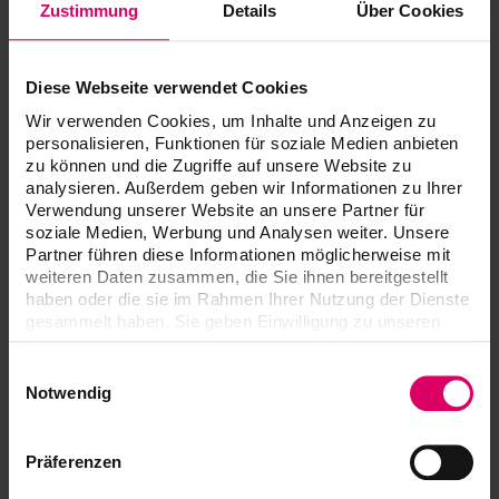
Zustimmung
Details
Über Cookies
Competente en colores y
materiales
Diese Webseite verwendet Cookies
Wir verwenden Cookies, um Inhalte und Anzeigen zu
Nadie domina los materiales de color
personalisieren, Funktionen für soziale Medien anbieten
dental mejor que VITA.
zu können und die Zugriffe auf unsere Website zu
analysieren. Außerdem geben wir Informationen zu Ihrer
Desde 1924, venimos perfeccionando
Verwendung unserer Website an unsere Partner für
sistemáticamente la singular competencia de VITA
soziale Medien, Werbung und Analysen weiter. Unsere
en el desarrollo y la fabricación de materiales y
Partner führen diese Informationen möglicherweise mit
productos pioneros.
weiteren Daten zusammen, die Sie ihnen bereitgestellt
haben oder die sie im Rahmen Ihrer Nutzung der Dienste
Así hemos logrado la reproducción exacta y
gesammelt haben. Sie geben Einwilligung zu unseren
altamente estética de todo color dental solicitado.
Cookies, wenn Sie unsere Webseite weiterhin nutzen.
Einwilligungsauswahl
Nuestros sistemas de colores constituyen la
Notwendig
referencia mundial para la determinación y
comunicación exactas de los colores dentales. ¡Con
VITA siempre se acierta el color!
Präferenzen