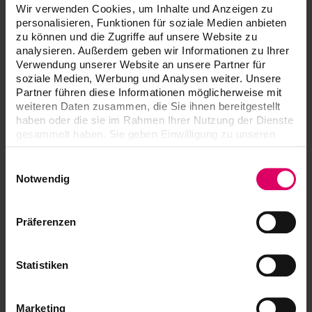
Wir verwenden Cookies, um Inhalte und Anzeigen zu
personalisieren, Funktionen für soziale Medien anbieten
zu können und die Zugriffe auf unsere Website zu
analysieren. Außerdem geben wir Informationen zu Ihrer
Verwendung unserer Website an unsere Partner für
soziale Medien, Werbung und Analysen weiter. Unsere
Partner führen diese Informationen möglicherweise mit
weiteren Daten zusammen, die Sie ihnen bereitgestellt
haben oder die sie im Rahmen Ihrer Nutzung der Dienste
gesammelt haben. Sie geben Einwilligung zu unseren
Cookies, wenn Sie unsere Webseite weiterhin nutzen.
Einwilligungsauswahl
Elena Schulz
Notwendig
Spitalgasse 3
D-79713 Bad Säckingen
Präferenzen
e.schulz@vita-zahnfabrik.com
Teléfono +49 77 61 / 562 516
Statistiken
Marketing