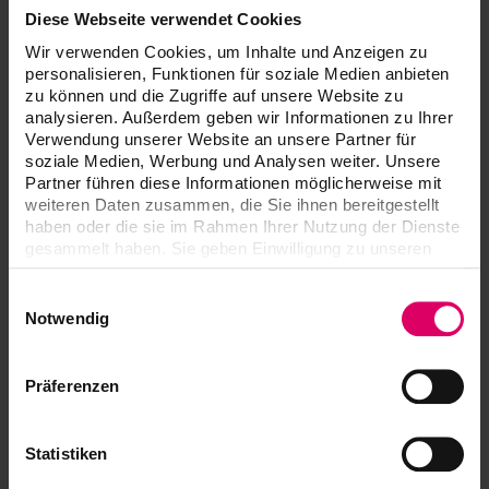
Diese Webseite verwendet Cookies
Wir verwenden Cookies, um Inhalte und Anzeigen zu
personalisieren, Funktionen für soziale Medien anbieten
Artículo
zu können und die Zugriffe auf unsere Website zu
analysieren. Außerdem geben wir Informationen zu Ihrer
Verwendung unserer Website an unsere Partner für
soziale Medien, Werbung und Analysen weiter. Unsere
VITA NP BOND
Partner führen diese Informationen möglicherweise mit
weiteren Daten zusammen, die Sie ihnen bereitgestellt
haben oder die sie im Rahmen Ihrer Nutzung der Dienste
gesammelt haben. Sie geben Einwilligung zu unseren
Cookies, wenn Sie unsere Webseite weiterhin nutzen.
Descargas
Einwilligungsauswahl
Notwendig
Las instrucciones de uso de nuestros productos
están disponibles exclusivamente en nuestra
Präferenzen
plataforma eIFU.
A las instrucciones de uso
Statistiken