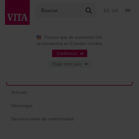
ES, US
Parece que de momento Ud.
se encuentra en Estados Unidos.
Productos
Recubrimiento
Metalo-cerámica
VITA NP BO
Confirmar
Eligir otro país
Descripción del producto
Artículo
Descargas
Declaraciones de conformidad