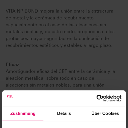
VITA NP BOND mejora la unión entre la estructura
de metal y la cerámica de recubrimiento
especialmente en el caso de las aleaciones sin
metales nobles y, de este modo, proporciona a los
protésicos mayor seguridad en la confección de
recubrimientos estéticos y estables a largo plazo.
Eficaz
Amortiguador eficaz del CET entre la cerámica y la
aleación metálica, sobre todo en caso de
aleaciones sin metales nobles, para una unión
estable entre la estructura y la cerámica.
Seguridad
Unión adhesiva fiable y Pasta lista para usar.
Fácil
Zustimmung
Details
Über Cookies
Manipulación muy sencilla y gran rendimiento.