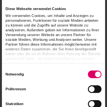
original y dentro de los 30 días siguientes a la fecha de
la factura.
Diese Webseite verwendet Cookies
Los costes de envío de recepción y devolución serán
facturados.
Wir verwenden Cookies, um Inhalte und Anzeigen zu
Para componentes electrónicos (platinas) es necesario
personalisieren, Funktionen für soziale Medien anbieten
zu können und die Zugriffe auf unsere Website zu
realizar una comprobación de funcionamiento.
analysieren. Außerdem geben wir Informationen zu Ihrer
Para esta comprobación se cobrará un importe equivalente
Verwendung unserer Website an unsere Partner für
soziale Medien, Werbung und Analysen weiter. Unsere
al 15% del total facturado que será deducido del importe
Partner führen diese Informationen möglicherweise mit
del abono. Los envíos deben realizarse a la dirección
weiteren Daten zusammen, die Sie ihnen bereitgestellt
siguiente, junto con el formulario Informe de reparación
haben oder die sie im Rahmen Ihrer Nutzung der Dienste
totalmente cumplimentado:
gesammelt haben. Sie geben Einwilligung zu unseren
Informe de reparación
Cookies, wenn Sie unsere Webseite weiterhin nutzen.
Einwilligungsauswahl
ES (41,42 KB)
Notwendig
EN (41,42 KB)
DE (41,42 KB)
Präferenzen
FR (41,42 KB)
IT (41,42 KB)
Statistiken