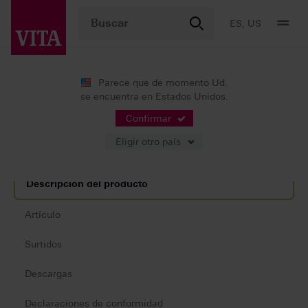
ES, US
Parece que de momento Ud.
se encuentra en Estados Unidos.
Productos
Confección CAD/CAM
Líquidos de coloración
VITA YZ® EFFECT LIQUID
Confirmar
Eligir otro país
Descripción del producto
Artículo
Surtidos
Descargas
Declaraciones de conformidad