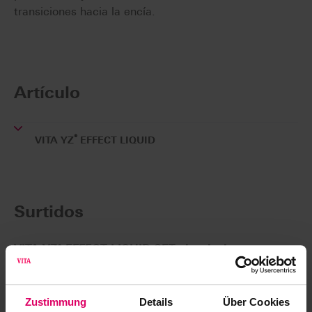
transiciones hacia la encía.
Artículo
®
VITA YZ
EFFECT LIQUID
Surtidos
VITA YZ® EFFECT LIQUID SET classical
EZ0C1AS
Zustimmung
Details
Über Cookies