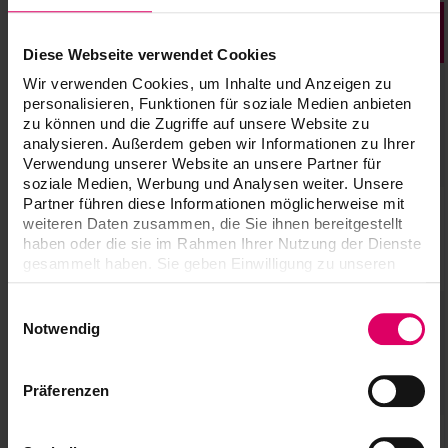
Cantidad
Contenido
Contenido
Diese Webseite verwendet Cookies
Wir verwenden Cookies, um Inhalte und Anzeigen zu
VITA YZ
personalisieren, Funktionen für soziale Medien anbieten
EFFECT
zu können und die Zugriffe auf unsere Website zu
3
20 ml
LIQUID Pink,
analysieren. Außerdem geben wir Informationen zu Ihrer
Light Pink,
Verwendung unserer Website an unsere Partner für
Dark Pink
soziale Medien, Werbung und Analysen weiter. Unsere
Partner führen diese Informationen möglicherweise mit
VITA YZ
weiteren Daten zusammen, die Sie ihnen bereitgestellt
EFFECT
2
20 ml
haben oder die sie im Rahmen Ihrer Nutzung der Dienste
LIQUID Grey,
gesammelt haben. Sie geben Einwilligung zu unseren
Blue
Cookies, wenn Sie unsere Webseite weiterhin nutzen.
Einwilligungsauswahl
VITA YZ
Notwendig
EFFECT
2
20 ml
LIQUID
Orange,
Präferenzen
Brown
VITA YZ