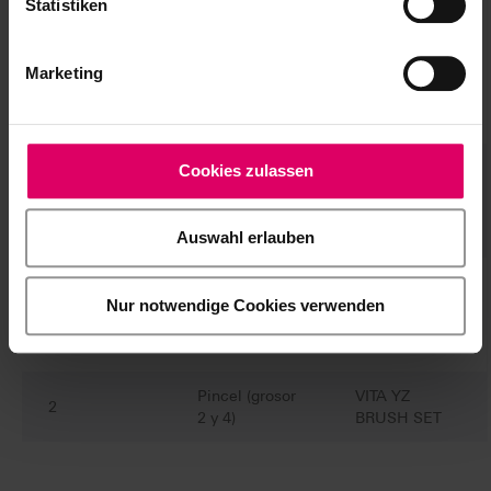
Statistiken
EFFECT
LIQUID
4
20 ml
Chroma A,
Marketing
Chroma B,
Chroma C,
Chroma D
VITA YZ
Cookies zulassen
EFFECT
1
10 ml
LIQUID
Indicator
Auswahl erlauben
VITA YZ
EFFECT
Nur notwendige Cookies verwenden
1
50 ml
LIQUID
Stabilizer
Pincel (grosor
VITA YZ
2
2 y 4)
BRUSH SET