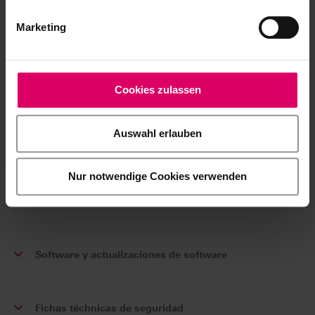
plataforma eIFU.
Marketing
A las instrucciones de uso
Cookies zulassen
Folleto de concepto
Auswahl erlauben
Formulario de pedido
Nur notwendige Cookies verwenden
Documentación científico-técnica
Software y actualizaciones de software
Fichas téchnicas de seguridad