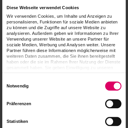
Formlabs Form Wash V2
Diese Webseite verwendet Cookies
Rapid Shape RS wash
Wir verwenden Cookies, um Inhalte und Anzeigen zu
personalisieren, Funktionen für soziale Medien anbieten
Ultrasonic Bath Bandelin Sonorex
zu können und die Zugriffe auf unsere Website zu
analysieren. Außerdem geben wir Informationen zu Ihrer
Verwendung unserer Website an unsere Partner für
soziale Medien, Werbung und Analysen weiter. Unsere
Partner führen diese Informationen möglicherweise mit
Aparatos validados
weiteren Daten zusammen, die Sie ihnen bereitgestellt
haben oder die sie im Rahmen Ihrer Nutzung der Dienste
gesammelt haben. Sie geben Einwilligung zu unseren
Más información
Cookies, wenn Sie unsere Webseite weiterhin nutzen.
Einwilligungsauswahl
Notwendig
Descargas
Präferenzen
Las instrucciones de uso de nuestros productos
Statistiken
están disponibles exclusivamente en nuestra