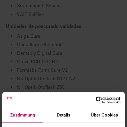
Straumann P Series
W2P SolFlex
Unidades de poscurado validadas:
Asiga Cure
Dentalfarm Photopol
Dentsply Digital Cure
Dreve PCU LED N2
Formlabs Form Cure V2
NK Optik Otoflash G171 N2
NK Optik Otoflash 250
Rapid Shape RS cure
Rapid Shape RS cure XL
Straumann P Cure
Zustimmung
Details
Über Cookies
Unidades de lavado validadas: