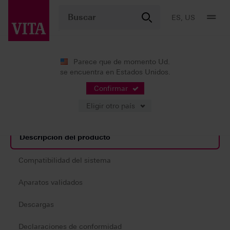
ES, US
Parece que de momento Ud.
se encuentra en Estados Unidos.
Productos
Prótesis digitales
Impresión 3D
®
VITA VIONIC
TRY-IN RESIN
Confirmar
Eligir otro país
Descripción del producto
Compatibilidad del sistema
Aparatos validados
Descargas
Declaraciones de conformidad