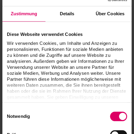
Zustimmung
Details
Über Cookies
Diese Webseite verwendet Cookies
Wir verwenden Cookies, um Inhalte und Anzeigen zu
personalisieren, Funktionen für soziale Medien anbieten
The further process of developing the restoration depends
zu können und die Zugriffe auf unsere Website zu
on the ability to accurately reproduce the determined tooth
analysieren. Außerdem geben wir Informationen zu Ihrer
shade. Then the shade effects of the tooth can be
Verwendung unserer Website an unsere Partner für
reproduced to obtain a high-quality restoration.
soziale Medien, Werbung und Analysen weiter. Unsere
Partner führen diese Informationen möglicherweise mit
VITA materials
give you, the dental technician, a way to
weiteren Daten zusammen, die Sie ihnen bereitgestellt
reliably fulfill these demands without mixing or testing,
haben oder die sie im Rahmen Ihrer Nutzung der Dienste
regardless of which VITA materials you are using.
gesammelt haben. Sie geben Einwilligung zu unseren
Cookies, wenn Sie unsere Webseite weiterhin nutzen.
All VITA materials in the system are matched to each other
Einwilligungsauswahl
in shade – regardless of whether you are working with the
Notwendig
shades of the
VITA classical A1-D4
shade range or the
VITA SYSTEM 3D-MASTER.
Even for the restoration of
artificially whitened teeth (bleaching), VITA provides a