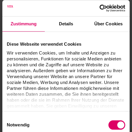
Besuchen Sie uns auf internationalen Messen und erleben Sie
unsere innovativen Lösungen für die Zahnmedizin – persönlich
und direkt vor Ort.
Zustimmung
Details
Über Cookies
Zum Veranstaltungskalender!
Diese Webseite verwendet Cookies
Webinare
Wir verwenden Cookies, um Inhalte und Anzeigen zu
personalisieren, Funktionen für soziale Medien anbieten
zu können und die Zugriffe auf unsere Website zu
analysieren. Außerdem geben wir Informationen zu Ihrer
Verwendung unserer Website an unsere Partner für
soziale Medien, Werbung und Analysen weiter. Unsere
Partner führen diese Informationen möglicherweise mit
weiteren Daten zusammen, die Sie ihnen bereitgestellt
haben oder die sie im Rahmen Ihrer Nutzung der Dienste
gesammelt haben. Sie geben Einwilligung zu unseren
Cookies, wenn Sie unsere Webseite weiterhin nutzen.
Einwilligungsauswahl
Notwendig
Wissen, das begeistert!