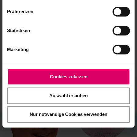
Praxisnahe Fortbildungen für Zahntechniker & Zahnärzte – live
Präferenzen
oder on-demand.
Jetzt anmelden!
Statistiken
Entdecken Sie unsere
Marketing
neuesten Patientenfälle
Cookies zulassen
Auswahl erlauben
Nur notwendige Cookies verwenden