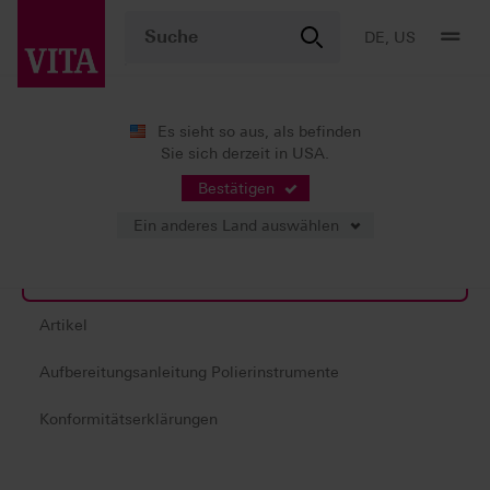
DE, US
Es sieht so aus, als befinden
Sie sich derzeit in USA.
Produkte
Politur
VITA CERAMICS Polishing Set
Bestätigen
Ein anderes Land auswählen
Produktinformationen
Artikel
Aufbereitungsanleitung Polierinstrumente
Konformitätserklärungen