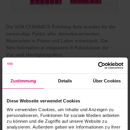
Die VITA CERAMICS Polishing Sets wurden für die
zweistufige Politur aller dentalkeramischen
Materialien in Praxis und Labor entwickelt. Die
Sets beinhalten je insgesamt 6 Polierkörper zur
Vor- und Hochglanzpolitur.
Für alle Keramiken
Zustimmung
Details
Über Cookies
Feldspatkeramik, Glaskeramik, Oxidkeramik: Alle
Arten von Keramik können mit nur einem Set
poliert werden.
Diese Webseite verwendet Cookies
Einfache Politur, exzellente Leistung
Die Instrumente überzeugen mit ihrer guten
Wir verwenden Cookies, um Inhalte und Anzeigen zu
personalisieren, Funktionen für soziale Medien anbieten
Abtrags- und Polierleistung, auch bei ausgeprägten
zu können und die Zugriffe auf unsere Website zu
Fissuren. Die Sterilisierbarkeit der Clinical
analysieren. Außerdem geben wir Informationen zu Ihrer
Instrumente sorgt zusätzlich für Sicherheit.