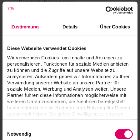
Bereitschaftstemperatur
Technische Daten
Zustimmung
Details
Über Cookies
Breite
230 mm
Diese Webseite verwendet Cookies
Tiefe
325 mm
Wir verwenden Cookies, um Inhalte und Anzeigen zu
personalisieren, Funktionen für soziale Medien anbieten
Höhe
445 mm
zu können und die Zugriffe auf unsere Website zu
analysieren. Außerdem geben wir Informationen zu Ihrer
Gewicht
15,4 kg
Verwendung unserer Website an unsere Partner für
soziale Medien, Werbung und Analysen weiter. Unsere
lackiert in Anthrazit
Partner führen diese Informationen möglicherweise mit
Gehäuse
Optik
weiteren Daten zusammen, die Sie ihnen bereitgestellt
haben oder die sie im Rahmen Ihrer Nutzung der Dienste
Brennraum-
gesammelt haben. Sie geben Einwilligung zu unseren
90 mm
Durchmesser
Cookies, wenn Sie unsere Webseite weiterhin nutzen.
Einwilligungsauswahl
Brennraum-Höhe
55 mm
Notwendig