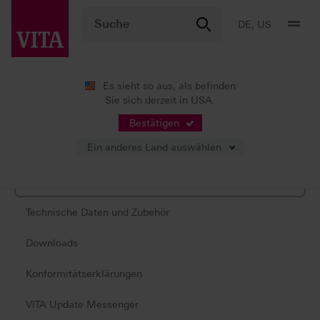
DE, US
Es sieht so aus, als befinden
Sie sich derzeit in USA.
Produkte
Brandführung
Brennofen
VITA VACUMAT® 610
Bestätigen
Ein anderes Land auswählen
Produktinformationen
Technische Daten und Zubehör
Downloads
Konformitätserklärungen
VITA Update Messenger