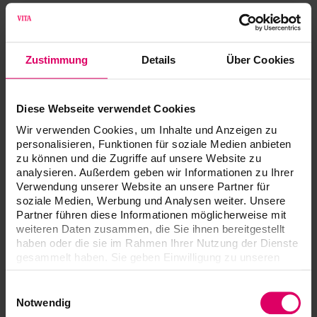
VITA Zahnfabrik H. Rauter GmbH & Co. KG
Schulhausstraße 34
Zustimmung
Details
Über Cookies
D-79713 Bad Säckingen
+49 77615620
Diese Webseite verwendet Cookies
How to reach us?
Wir verwenden Cookies, um Inhalte und Anzeigen zu
Enter your position and we
personalisieren, Funktionen für soziale Medien anbieten
will show you the way.
zu können und die Zugriffe auf unsere Website zu
analysieren. Außerdem geben wir Informationen zu Ihrer
From ...
Verwendung unserer Website an unsere Partner für
soziale Medien, Werbung und Analysen weiter. Unsere
Partner führen diese Informationen möglicherweise mit
To ...
weiteren Daten zusammen, die Sie ihnen bereitgestellt
haben oder die sie im Rahmen Ihrer Nutzung der Dienste
gesammelt haben. Sie geben Einwilligung zu unseren
Plan your journey
Cookies, wenn Sie unsere Webseite weiterhin nutzen.
Einwilligungsauswahl
Directions
Notwendig
Travelling by plane
, train