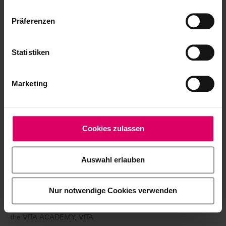
or car
Präferenzen
EN (57,15 KB)
Statistiken
DE (73,86 KB)
FR (57,56 KB)
Marketing
IT (62,36 KB)
ES (91,71 KB)
Cookies zulassen
How to find us
(
map with
highway
)
Bad Säckingen
Auswahl erlauben
DE (26,05 KB)
Nur notwendige Cookies verwenden
Map
Bad Säckingen
with
the
VITA ACADEMY,
VITA