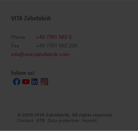
VITA Zahnfabrik
Phone
+49 7761 562 0
Fax
+49 7761 562 299
info@vita-zahnfabrik.com
Follow us!
© 2026 VITA Zahnfabrik. All rights reserved.
Contact
GTB
Data protection
Imprint