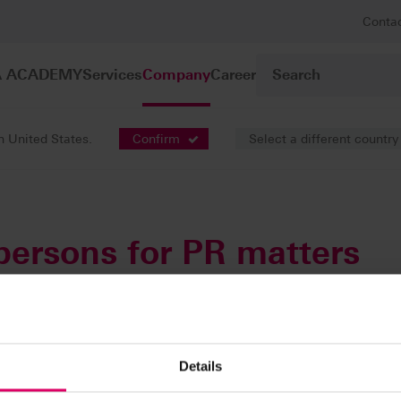
Conta
A ACADEMY
Services
Company
Career
in United States.
Confirm
Select a different country
persons for PR matters
Elena Schulz
Spitalgasse 3
Details
D-79713 Bad Säckingen
e.schulz@vita-zahnfabrik.com