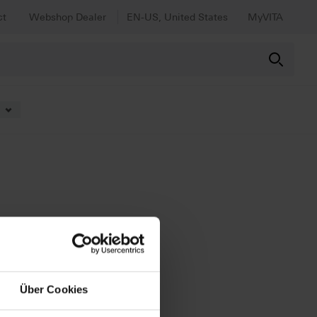
ct
Webshop Dealer
EN-US, United States
MyVITA
Über Cookies