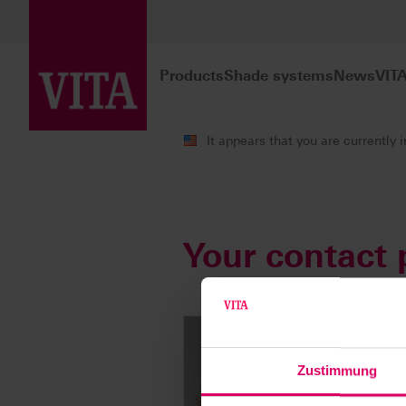
Products
Shade systems
News
VIT
It appears that you are currently 
Company
Press Contact
Your contact 
Zustimmung