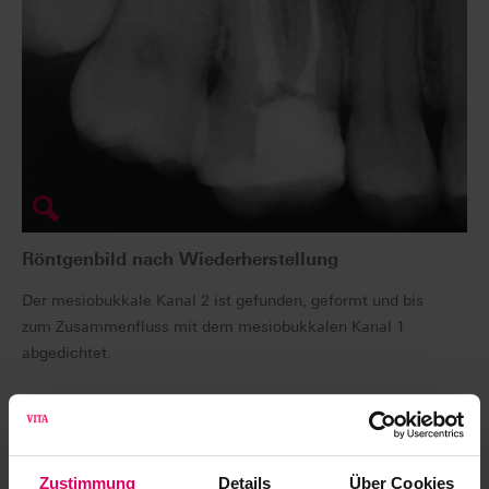
Röntgenbild nach Wiederherstellung
Der mesiobukkale Kanal 2 ist gefunden, geformt und bis
zum Zusammenfluss mit dem mesiobukkalen Kanal 1
abgedichtet.
Zustimmung
Details
Über Cookies