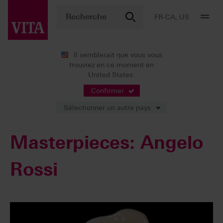
FR-CA, US
Il semblerait que vous vous
trouviez en ce moment en
Nouvelles
Cas cliniques
United States.
Patientenfälle von Meisterhand_kopie_1
Patientenfall Angelo Rossi
Confirmer
Sélectionner un autre pays
Masterpieces: Angelo
Rossi