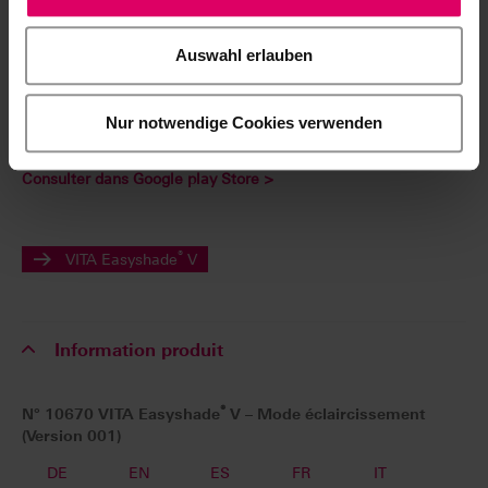
Simulation numérique proche de la réalité des résultats
possibles de l'éclaircissement sur la photo du patient
Auswahl erlauben
avec vues avant/après
Fonction commentaires
Envoi par programme de messagerie ou courriel
Nur notwendige Cookies verwenden
Consulter dans App Store >
Consulter dans Google play Store >
®
VITA Easyshade
V
Information produit
®
N° 10670 VITA Easyshade
V – Mode éclaircissement
(Version 001)
DE
EN
ES
FR
IT