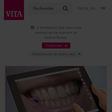
FR-CA, US
Il semblerait que vous vous
trouviez en ce moment en
Produits
Détermination de la couleur
Solutions numériques
United States.
VITA mobileAssist & VITA mobileAssist +
Confirmer
Sélectionner un autre pays