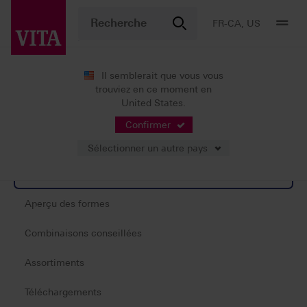
FR-CA, US
Il semblerait que vous vous
trouviez en ce moment en
Produits
Dents artificielles
Prothèse standard
VITA MFT®
United States.
Confirmer
Sélectionner un autre pays
Information produit
Aperçu des formes
Combinaisons conseillées
Assortiments
Téléchargements