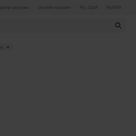
Центр загрузки
Онлайн магазин
RU, США
MyVITA
ну