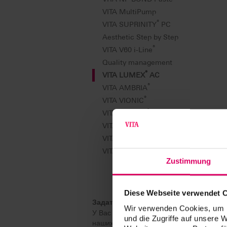
VITA MultiPump
®
VITA SUPRINITY
PC
Aesthetic Step by Step
®
VITA V60 i-Line
Quality management
®
VITA LUMEX
AC
®
VITA AMBRIA
®
VITA VIONIC
®
VITA AKZENT
LC
®
VITACOLL
VITA SYSTEM 3D-MASTER
®
VITA LUMEX
UNIQUE
Zustimmung
Diese Webseite verwendet 
Задать вопрос?
Wir verwenden Cookies, um I
У Вас есть вопросы ? Один из
und die Zugriffe auf unsere 
наших экспертов VITA ответит