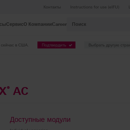
Контакты
Instructions for use (eIFU)
рсы
Сервис
О Компании
Career
 сейчас в США.
Подтвердить
Выбрать другую стра
EX
®
AC
Доступные модули