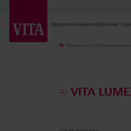
Продукты
Новости
Обучение - ку
Похоже на то, что Вы находитесь
®
VITA LUMEX
AC
VITA LUM
VITA NP BOND Paste