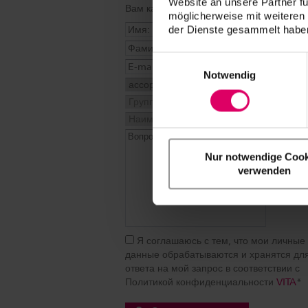
Website an unsere Partner fü
Вам как можно скорее.
möglicherweise mit weiteren
der Dienste gesammelt haben
Einwilligungsauswahl
Notwendig
Nur notwendige Cook
verwenden
Я соглашаюсь с тем, что мои личные
данные обрабатываются и хранятся дл
ответа на мой запрос в соответствии с
Политикой конфиденциальности
VITA
*