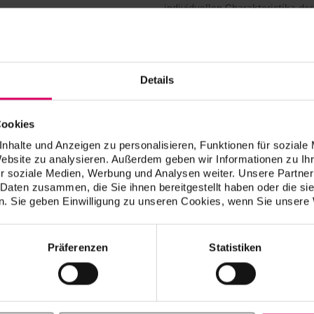
individuellen Charakteristika d
zu speichern und zu versenden.
VITA mobileAssist+ wurde für Ea
Bleaching Modus (ab Seriennum
Details
ermöglicht die Simulation der B
den Vergleich zwischen der Aus
Ergebnis.
Cookies
Funktionsumfang:
nhalte und Anzeigen zu personalisieren, Funktionen für soziale
Website zu analysieren. Außerdem geben wir Informationen zu I
Übertragung der Messergebni
r soziale Medien, Werbung und Analysen weiter. Unsere Partner
Bluetooth an VITA mobileAssi
 Daten zusammen, die Sie ihnen bereitgestellt haben oder die s
Aufnehmen eines Patientenbi
. Sie geben Einwilligung zu unseren Cookies, wenn Sie unsere 
Verwendung eines gespeicher
Kombination der Zahnfarbinf
Anzeige der Zahnfarbinform
Präferenzen
Statistiken
VITA classical A1 - D4, VIT
Detaillierte Informationen 
classical A1 - D4 Farben sow
Erkennung des Zahnbogens fü
Realitätsnahe, digitale Simu