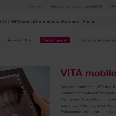
Kontakt
Gebrauchsanweisungen (eIFU)
Do
ACADEMY
Service
Unternehmen
Karriere
sich derzeit in USA.
Bestätigen
Ein anderes Land a
tale Lösungen
VITA mobileAssist & VITA mobileAssist +
VITA mobile
Dank der praktischen VITA mobileA
Zahnfarbinformationen zwischen P
Via interner Bluetooth-Schnittstel
Easyshade V drahtlos in die App 
Patientenfoto kombinieren und via