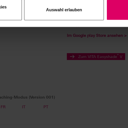
am Patientenbild mit Vorher
ies
Kommentarfunktion
Auswahl erlauben
Versand über eingerichtete 
Im App Store ansehen >
Im Google play Store ansehen >
®
Zum VITA Easyshade
V
aching-Modus (Version 001)
FR
IT
PT