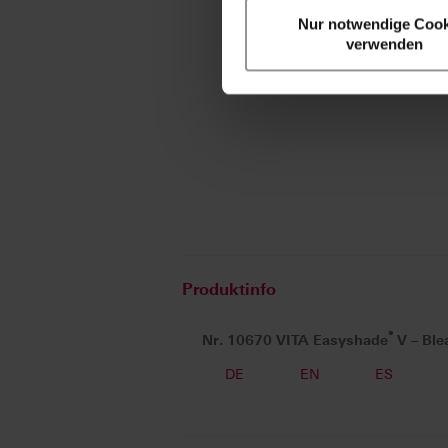
Nur notwendige Cook
verwenden
Produktinfo
®
Nr. 10670 VITA Easyshade
V – Ble
DE
EN
ES