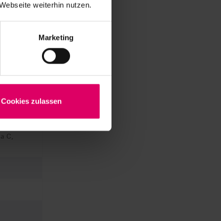
Webseite weiterhin nutzen.
Marketing
Cookies zulassen
, 3M3,
a C,