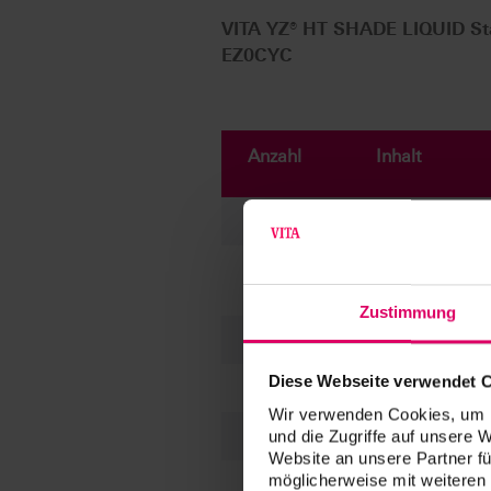
VITA YZ® HT SHADE LIQUID Star
EZ0CYC
Anzahl
Inhalt
7
50 ml
4
20 ml
Zustimmung
3
20 ml
Diese Webseite verwendet 
1
10 ml
Wir verwenden Cookies, um I
und die Zugriffe auf unsere 
1
50 ml
Website an unsere Partner fü
möglicherweise mit weiteren
Pinsel (Stärke 2