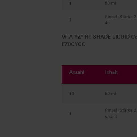
1
50 ml
Pinsel (Stärke 2
1
4)
VITA YZ® HT SHADE LIQUID Com
EZ0CYCC
Anzahl
Inhalt
16
50 ml
Pinsel (Stärke 2
1
und 4)