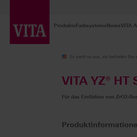
Produkte
Farbsysteme
News
VITA 
Produkte
CAD/CAM
Einfärbeflü
Es sieht so aus, als befinden Sie 
VITA YZ® HT
Für das Einfärben von ZrO2-Res
Produktinformation