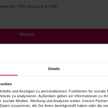
ter Set VITA classical A1-D4®
Material
VITA YZ HT SHADE LIQUID A1, A2, A3, A3.5, B2, C2, D2
VITA YZ EFFECT LIQUID Chroma A, Chroma B, Chroma 
Chroma D
Details
VITA YZ EFFECT LIQUID Pink, Grey, Blue
Cookies
VITA YZ EFFECT LIQUID Indicator
nhalte und Anzeigen zu personalisieren, Funktionen für soziale
Website zu analysieren. Außerdem geben wir Informationen zu I
VITA YZ EFFECT LIQUID Stabilizer
r soziale Medien, Werbung und Analysen weiter. Unsere Partner
 Daten zusammen, die Sie ihnen bereitgestellt haben oder die s
 und