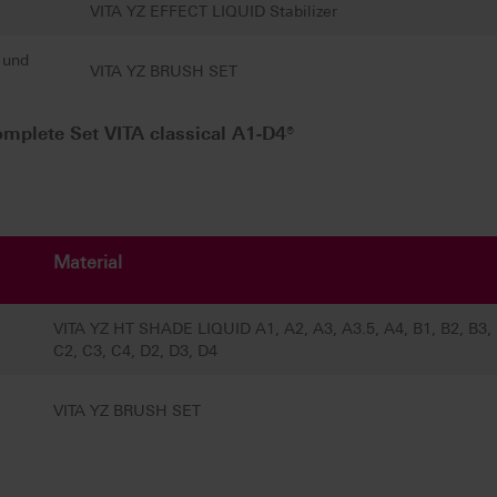
VITA YZ EFFECT LIQUID Stabilizer
 und
VITA YZ BRUSH SET
plete Set VITA classical A1-D4®
Material
VITA YZ HT SHADE LIQUID A1, A2, A3, A3.5, A4, B1, B2, B3, 
C2, C3, C4, D2, D3, D4
VITA YZ BRUSH SET