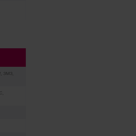
2, 3M3,
C,