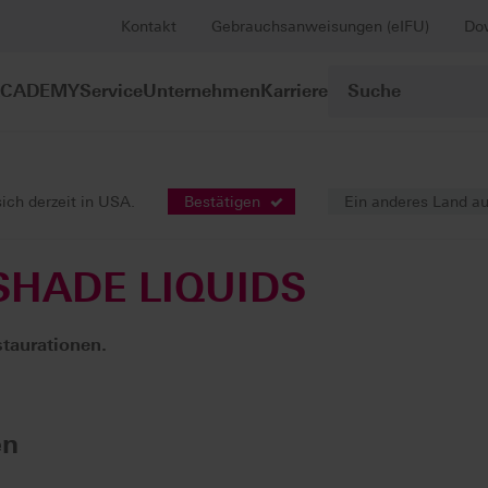
Kontakt
Gebrauchsanweisungen (eIFU)
Do
ACADEMY
Service
Unternehmen
Karriere
ssigkeiten
VITA YZ® HT SHADE LIQUIDS
sich derzeit in USA.
Bestätigen
Ein anderes Land a
 SHADE LIQUIDS
taurationen.
en