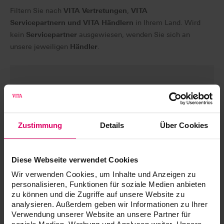
Filtern Sie nach
VITA Vertretungen
,
VITA
Servicepartnern und VITA Händlern
in Ihrem Land. Wird
kein
Servicepartner
ausgewiesen, wenden Sie sich an
unsere jeweiligen
Händler
.
Bitte aktivieren Sie in Ihren
Datenschutzeinstellungen
Zustimmung
Details
Über Cookies
Präferenzen, um die Karte
anzuzeigen.
Diese Webseite verwendet Cookies
Datenschutzeinstellungen öffnen
Wir verwenden Cookies, um Inhalte und Anzeigen zu
personalisieren, Funktionen für soziale Medien anbieten
zu können und die Zugriffe auf unsere Website zu
analysieren. Außerdem geben wir Informationen zu Ihrer
Verwendung unserer Website an unsere Partner für