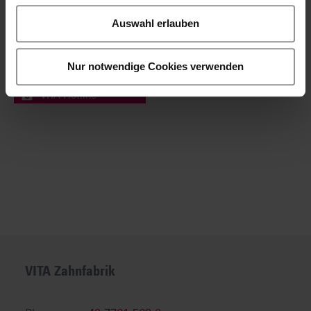
Adresse nicht gefunden?
Sofern Sie die gesuchte
Auswahl erlauben
Adresse nicht finden,
rufen Sie bitte unsere
Nur notwendige Cookies verwenden
Hotline an.
VITA Hotline
VITA Zahnfabrik