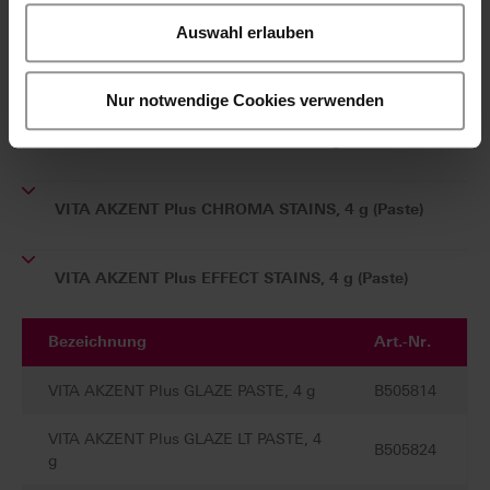
20 ml
Auswahl erlauben
®
VITA AKZENT
Plus Paste
Nur notwendige Cookies verwenden
VITA AKZENT Plus BODY STAINS, 4 g (Paste)
VITA AKZENT Plus CHROMA STAINS, 4 g (Paste)
VITA AKZENT Plus EFFECT STAINS, 4 g (Paste)
Bezeichnung
Art.-Nr.
VITA AKZENT Plus GLAZE PASTE, 4 g
B505814
VITA AKZENT Plus GLAZE LT PASTE, 4
B505824
g