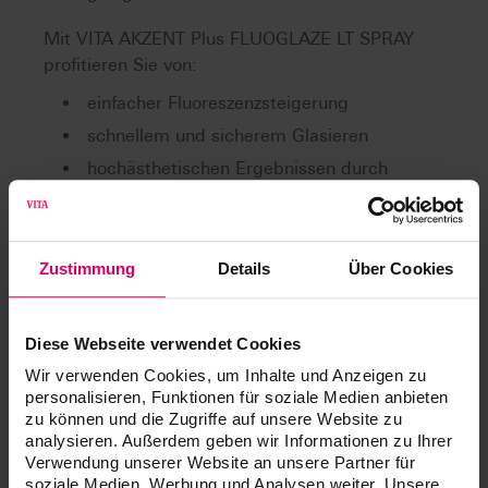
Mit VITA AKZENT Plus FLUOGLAZE LT SPRAY
profitieren Sie von:
einfacher Fluoreszenzsteigerung
schnellem und sicherem Glasieren
hochästhetischen Ergebnissen durch
natürliche Fluoreszenz
Zustimmung
Details
Über Cookies
Artikel
Diese Webseite verwendet Cookies
®
VITA AKZENT
Plus Powder
Wir verwenden Cookies, um Inhalte und Anzeigen zu
personalisieren, Funktionen für soziale Medien anbieten
zu können und die Zugriffe auf unsere Website zu
VITA AKZENT Plus BODY STAINS, 3 g (Powder)
analysieren. Außerdem geben wir Informationen zu Ihrer
Verwendung unserer Website an unsere Partner für
soziale Medien, Werbung und Analysen weiter. Unsere