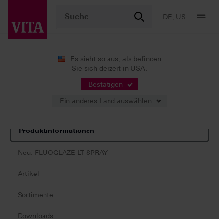
DE, US
Es sieht so aus, als befinden
Sie sich derzeit in USA.
Produkte
Charakterisierung
Keramikmalfarben
VITA AKZENT® Plus
Bestätigen
Ein anderes Land auswählen
Produktinformationen
Neu: FLUOGLAZE LT SPRAY
Artikel
Sortimente
Downloads