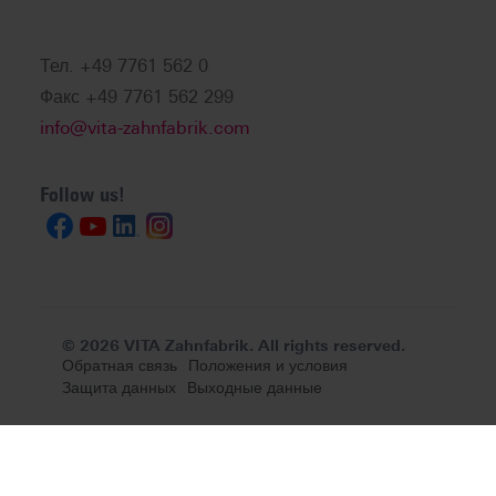
Тел. +49 7761 562 0
Факс +49 7761 562 299
info@vita-zahnfabrik.com
Follow us!
© 2026 VITA Zahnfabrik. All rights reserved.
Обратная связь
Положения и условия
Защита данных
Выходные данные