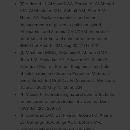
[2]
Aldosari LI, Alshadidi AA, Porwal A, Al Ahmari
NM, Al Moaleem MM, Suhluli AM, Shariff M,
Shami AO. Surface roughness and color
measurements of glazed or polished hybrid,
feldspathic, and Zirconia CAD/CAM restorative
materials after hot and cold coffee immersion.
BMC Oral Health 2021 Aug 30; 21(1): 422.
[3]
Moaleem MMA, AlSanosy R, Ahmari NMA,
Shariff M, Alshadidi AA, Alhazmi HA, Khalid A.
Effects of Khat on Surface Roughness and Color
of Feldspathic and Zirconia Porcelain Materials
under Simulated Oral Cavity Conditions. Medicina
(Kaunas) 2020 May 13; 56(5): 234.
[4]
Masek R. Reproducing natural color effects on
milled ceramic restorations. Int J Comput Dent
1999 Jul; 2(3): 209-17.
[5]
Contreras LPC, Dal Piva A, Ribeiro FC, Anami
LC, Camargo SEA, Jorge AOC, Bottino MA.
Effects of Manufacturing and Finishing