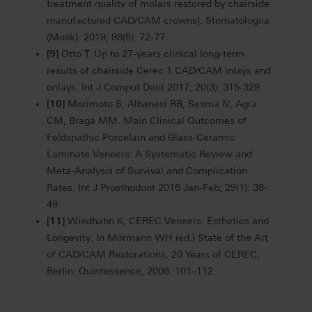
treatment quality of molars restored by chairside
manufactured CAD/CAM crowns]. Stomatologiia
(Mosk). 2019; 98(5): 72-77.
[9]
Otto T. Up to 27-years clinical long-term
results of chairside Cerec 1 CAD/CAM inlays and
onlays. Int J Comput Dent 2017; 20(3): 315-329.
[10]
Morimoto S, Albanesi RB, Sesma N, Agra
CM, Braga MM. Main Clinical Outcomes of
Feldspathic Porcelain and Glass-Ceramic
Laminate Veneers: A Systematic Review and
Meta-Analysis of Survival and Complication
Rates. Int J Prosthodont 2016 Jan-Feb; 29(1): 38-
49.
[11]
Wiedhahn K, CEREC Veneers: Esthetics and
Longevity. In Mörmann WH (ed.) State of the Art
of CAD/CAM Restorations, 20 Years of CEREC,
Berlin: Quintessence, 2006: 101–112.