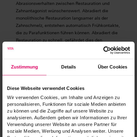
Abrasionsverhalten zwischen Restauration und
Zahnantagonist wünschenswert. Abradiert die
monolithische Restauration langsamer als der
Zahnschmelz, entstehen automatisch Frühkontakte,
die zu Parafunktionen führen können. Abradiert die
Restauration zu schnell, gefährdet dies den
langfristigen restaurativen Erfolg. VITABLOCS
verfügen über eine schmelzähnliche Abrasion [7],
was für eine störungsfreie Okklusion und
Zustimmung
Details
Über Cookies
Langlebigkeit sorgt.
Diese Webseite verwendet Cookies
Hohe Erfolgs- und Überlebensrate
Wir verwenden Cookies, um Inhalte und Anzeigen zu
personalisieren, Funktionen für soziale Medien anbieten
Monolithische Einzelrestaurationen aus VITABLOCS
zu können und die Zugriffe auf unsere Website zu
zeigen im klinischen Langzeitverlauf auch im
analysieren. Außerdem geben wir Informationen zu Ihrer
stärker belasteten Seitenzahnbereich eine hohe
Verwendung unserer Website an unsere Partner für
Erfolgs- und Überlebensrate [8, 9]. Auch Veneers
soziale Medien, Werbung und Analysen weiter. Unsere
[10] und Frontzahnkronen [11] aus der