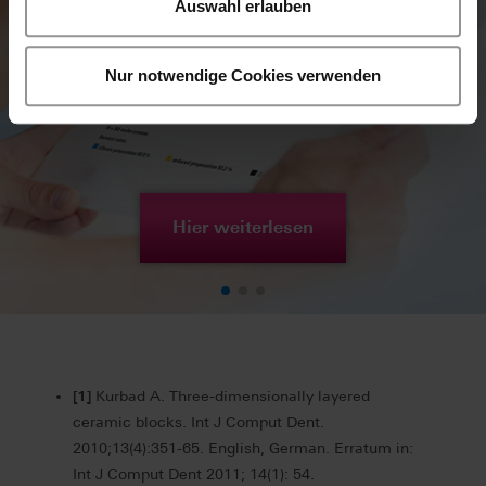
Auswahl erlauben
Nur notwendige Cookies verwenden
Hier weiterlesen
[1]
Kurbad A. Three-dimensionally layered
ceramic blocks. Int J Comput Dent.
2010;13(4):351-65. English, German. Erratum in:
Int J Comput Dent 2011; 14(1): 54.