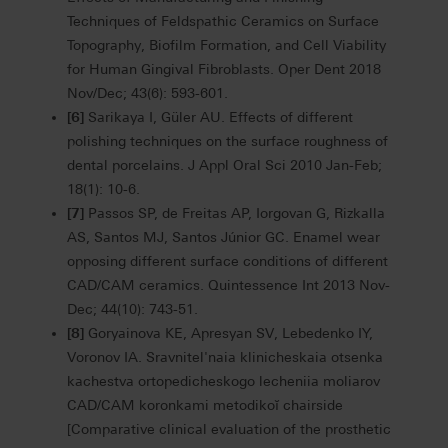
Techniques of Feldspathic Ceramics on Surface
Topography, Biofilm Formation, and Cell Viability
for Human Gingival Fibroblasts. Oper Dent 2018
Nov/Dec; 43(6): 593-601.
[6]
Sarikaya I, Güler AU. Effects of different
polishing techniques on the surface roughness of
dental porcelains. J Appl Oral Sci 2010 Jan-Feb;
18(1): 10-6.
[7]
Passos SP, de Freitas AP, Iorgovan G, Rizkalla
AS, Santos MJ, Santos Júnior GC. Enamel wear
opposing different surface conditions of different
CAD/CAM ceramics. Quintessence Int 2013 Nov-
Dec; 44(10): 743-51.
[8]
Goryainova KE, Apresyan SV, Lebedenko IY,
Voronov IA. Sravnitel'naia klinicheskaia otsenka
kachestva ortopedicheskogo lecheniia moliarov
CAD/CAM koronkami metodikoĭ chairside
[Comparative clinical evaluation of the prosthetic