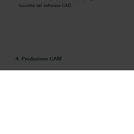
faccette nel software CAD.
4. Produzione CAM
Le faccette sono state fresate con l'unità CORiTEX
250i (imes-icore, Germania).