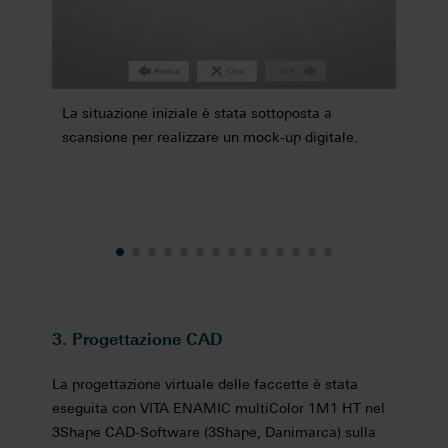
La situazione iniziale è stata sottoposta a
Una fo
a
scansione per realizzare un mock-up digitale.
è stat
3. Progettazione CAD
La progettazione virtuale delle faccette è stata
eseguita con VITA ENAMIC multiColor 1M1 HT nel
3Shape CAD-Software (3Shape, Danimarca) sulla