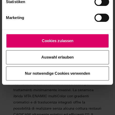
Statistiken
Premere sul pulsante
dell'estetica:
Marketing
Riabilitazione a faccette nel
workflow digitale
Dr. Mahmoud Ezzat Ghazi
Cookies zulassen
Odontoiatra, Cairo, Egitto
Auswahl erlauben
Un numero sempre maggiore di pazienti desidera il
sorriso ottimale con un trattamento a faccette. Per
questo tipo di interventi cosmetici laboratori e studi
Nur notwendige Cookies verwenden
cercano da tempo materiali con un gioco di colori e
luci naturale, che consentano strati sottili per
trattamenti minimamente invasivi. La ceramica
ibrida VITA ENAMIC multiColor con gradienti
cromatici e di traslucenza integrati offre la
possibilità di realizzare senza alcuna cottura restauri
CAD/CAM altamente estetici ed efficienti [1]. Il