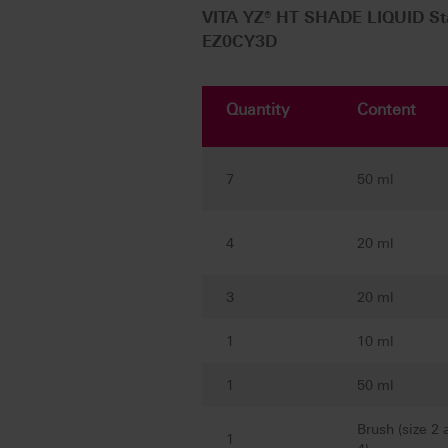
VITA YZ® HT SHADE LIQUID St
EZ0CY3D
Quantity
Content
7
50 ml
4
20 ml
3
20 ml
1
10 ml
1
50 ml
Brush (size 2 
1