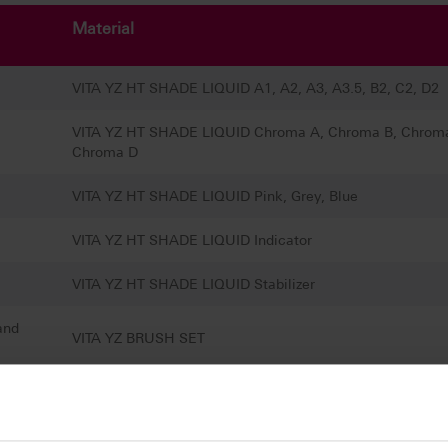
Material
VITA YZ HT SHADE LIQUID A1, A2, A3, A3.5, B2, C2, D2
VITA YZ HT SHADE LIQUID Chroma A, Chroma B, Chrom
Chroma D
VITA YZ HT SHADE LIQUID Pink, Grey, Blue
VITA YZ HT SHADE LIQUID Indicator
VITA YZ HT SHADE LIQUID Stabilizer
and
VITA YZ BRUSH SET
ter Set VITA classical A1-D4®