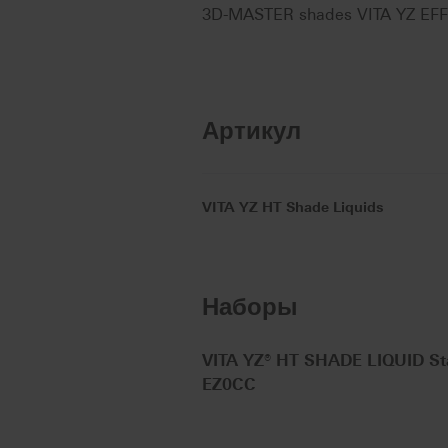
3D-MASTER shades VITA YZ EFFECT
Артикул
VITA YZ HT Shade Liquids
Наборы
VITA YZ® HT SHADE LIQUID Star
EZ0CC