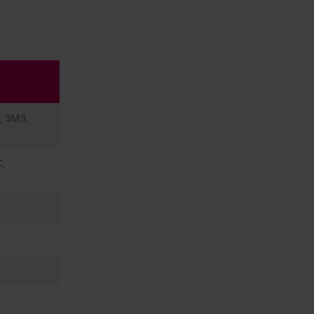
, 3M3,
C,