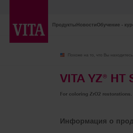
Продукты
Новости
Обучение - ку
Продукты
CAD/CAM-изготовлени
Похоже на то, что Вы находитесь
VITA YZ® HT
For coloring ZrO2 restorations.
Информация о прод