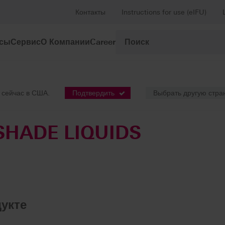
Контакты
Instructions for use (eIFU)
рсы
Сервис
О Компании
Career
е
System components
VITA YZ® HT SHADE LIQUIDS
 сейчас в США.
Подтвердить
Выбрать другую стра
 SHADE LIQUIDS
укте