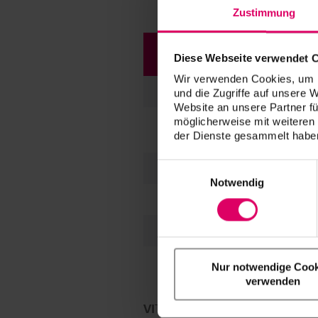
Zustimmung
Quantity
Content
Diese Webseite verwendet 
Wir verwenden Cookies, um I
7
50 ml
und die Zugriffe auf unsere 
Website an unsere Partner fü
möglicherweise mit weiteren
4
20 ml
der Dienste gesammelt haben
Einwilligungsauswahl
3
20 ml
Notwendig
1
10 ml
1
50 ml
Brush (size 2 
Nur notwendige Cook
1
4)
verwenden
VITA YZ® HT SHADE LIQUID St