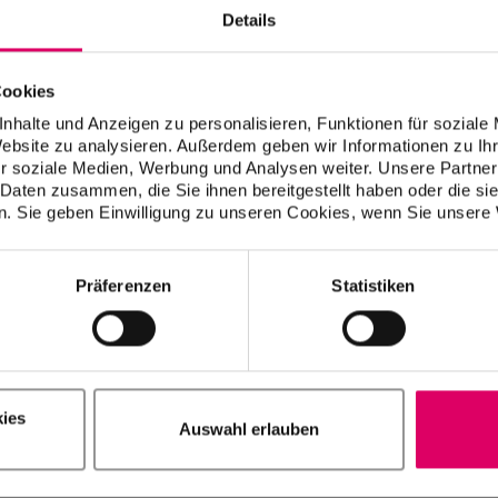
Details
Material
Cookies
nhalte und Anzeigen zu personalisieren, Funktionen für soziale
VITA YZ HT SHADE LIQUID A1, A2, A3, A3.5, B2, C2, D2
Website zu analysieren. Außerdem geben wir Informationen zu I
r soziale Medien, Werbung und Analysen weiter. Unsere Partner
 Daten zusammen, die Sie ihnen bereitgestellt haben oder die s
VITA YZ EFFECT LIQUID Chroma A, Chroma B, Chroma 
. Sie geben Einwilligung zu unseren Cookies, wenn Sie unsere 
Chroma D
VITA YZ EFFECT LIQUID Pink, Grey, Blue
Präferenzen
Statistiken
VITA YZ EFFECT LIQUID Indicator
VITA YZ EFFECT LIQUID Stabilizer
and
ies
VITA YZ BRUSH SET
Auswahl erlauben
arter Set 3D-MASTER