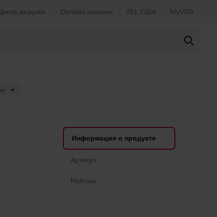
Центр загрузки
Онлайн магазин
RU, США
MyVITA
ну
Информация о продукте
Артикул
Наборы