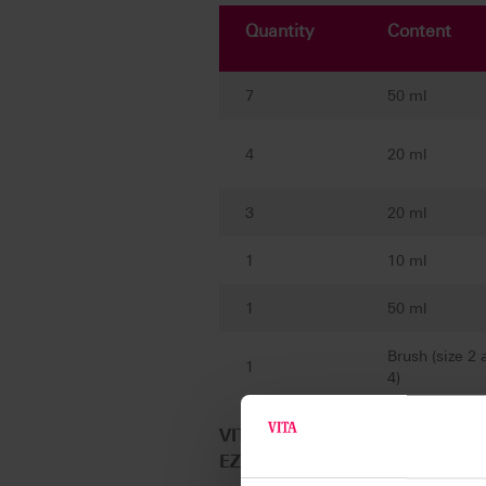
Quantity
Content
7
50 ml
4
20 ml
3
20 ml
1
10 ml
1
50 ml
Brush (size 2 
1
4)
VITA YZ® HT SHADE LIQUID Star
EZ0CYC