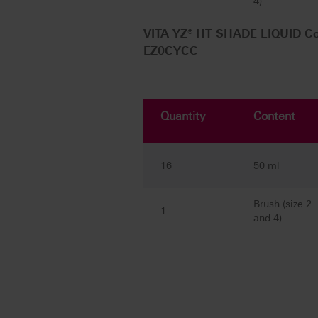
4)
VITA YZ® HT SHADE LIQUID Com
EZ0CYCC
Quantity
Content
16
50 ml
Brush (size 2
1
and 4)