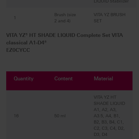
LIQUID Stabilizer
Brush (size
VITA YZ BRUSH
1
2 and 4)
SET
VITA YZ® HT SHADE LIQUID Complete Set VITA
classical A1-D4®
EZ0CYCC
Quantity
Content
Material
VITA YZ HT
SHADE LIQUID
A1, A2, A3,
16
50 ml
A3.5, A4, B1,
B2, B3, B4, C1,
C2, C3, C4, D2,
D3, D4