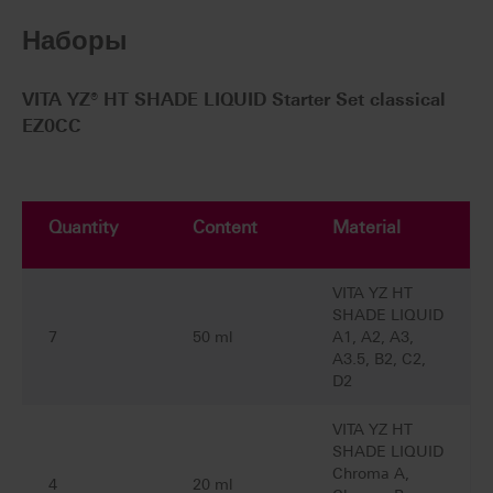
Наборы
VITA YZ® HT SHADE LIQUID Starter Set classical
EZ0CC
Quantity
Content
Material
VITA YZ HT
SHADE LIQUID
7
50 ml
A1, A2, A3,
A3.5, B2, C2,
D2
VITA YZ HT
SHADE LIQUID
Chroma A,
4
20 ml