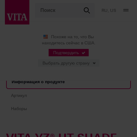
RU, US
Похоже на то, что Вы
находитесь сейчас в США.
Продукты
CAD/CAM
System components
VITA YZ® HT SHADE LIQUIDS
Подтвердить
Выбрать другую страну
Информация о продукте
Артикул
Наборы