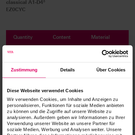
classical A1-D4®
EZ0CYC
Quantity
Content
Material
VITA YZ HT
SHADE LIQUID
7
50 ml
A1, A2, A3,
Zustimmung
Details
Über Cookies
A3.5, B2, C2,
D2
Diese Webseite verwendet Cookies
VITA YZ
EFFECT
Wir verwenden Cookies, um Inhalte und Anzeigen zu
LIQUID
personalisieren, Funktionen für soziale Medien anbieten
4
20 ml
Chroma A,
zu können und die Zugriffe auf unsere Website zu
Chroma B,
analysieren. Außerdem geben wir Informationen zu Ihrer
Chroma C,
Verwendung unserer Website an unsere Partner für
Chroma D
soziale Medien, Werbung und Analysen weiter. Unsere