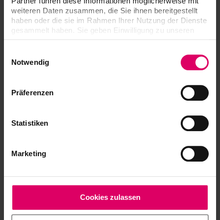
Partner führen diese Informationen möglicherweise mit
weiteren Daten zusammen, die Sie ihnen bereitgestellt
VITA YZ
haben oder die sie im Rahmen Ihrer Nutzung der Dienste
EFFECT
3
20 ml
gesammelt haben. Sie geben Einwilligung zu unseren
LIQUID Pink,
Cookies, wenn Sie unsere Webseite weiterhin nutzen.
Grey, Blue
Einwilligungsauswahl
Notwendig
VITA YZ
EFFECT
1
10 ml
LIQUID
Indicator
Präferenzen
VITA YZ
Statistiken
EFFECT
1
50 ml
LIQUID
Stabilizer
Marketing
Brush (size
VITA YZ
1
2 and 4)
BRUSH SET
VITA YZ® HT SHADE LIQUID Starter Set 3D-
Cookies zulassen
MASTER