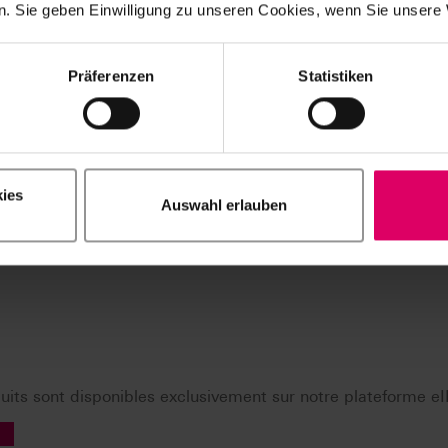
. Sie geben Einwilligung zu unseren Cookies, wenn Sie unsere 
onorex
Präferenzen
Statistiken
ies
Auswahl erlauben
its sont disponibles exclusivement sur notre plateforme eI