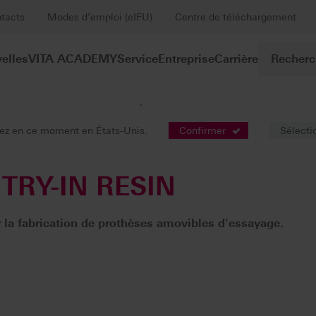
tacts
Modes d’emploi (eIFU)
Centre de téléchargement
elles
VITA ACADEMY
Service
Entreprise
Carrière
®
Impression 3D
VITA VIONIC
TRY-IN RESIN
viez en ce moment en États-Unis.
Confirmer
Sélecti
TRY-IN RESIN
 la fabrication de prothèses amovibles d'essayage.