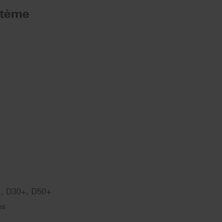
stème
+, D30+, D50+
es