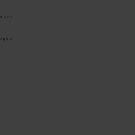
si que
longue